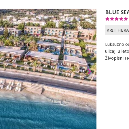
BLUE SE
KRIT HER
Luksuzno od
ulica), u le
Živopisni H