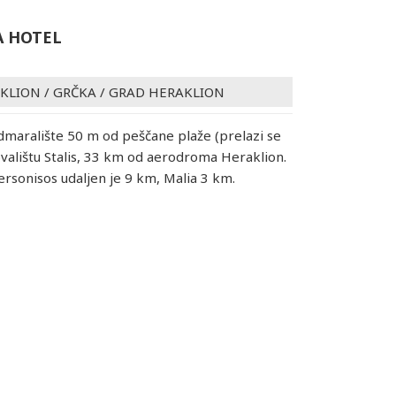
A HOTEL
AKLION
/
GRČKA
/
GRAD HERAKLION
maralište 50 m od peščane plaže (prelazi se
tovalištu Stalis, 33 km od aerodroma Heraklion.
ersonisos udaljen je 9 km, Malia 3 km.