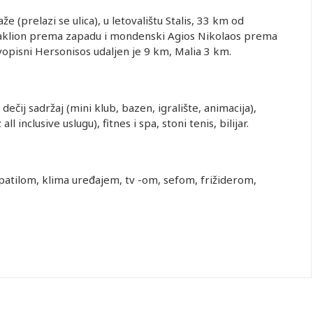
(prelazi se ulica), u letovalištu Stalis, 33 km od
aklion prema zapadu i mondenski Agios Nikolaos prema
ivopisni Hersonisos udaljen je 9 km, Malia 3 km.
dečij sadržaj (mini klub, bazen, igralište, animacija),
l inclusive uslugu), fitnes i spa, stoni tenis, bilijar.
atilom, klima uređajem, tv -om, sefom, frižiderom,