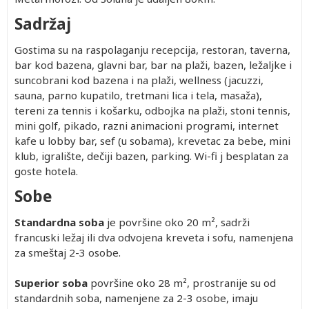
Sadržaj
Gostima su na raspolaganju recepcija, restoran, taverna,
bar kod bazena, glavni bar, bar na plaži, bazen, ležaljke i
suncobrani kod bazena i na plaži, wellness (jacuzzi,
sauna, parno kupatilo, tretmani lica i tela, masaža),
tereni za tennis i košarku, odbojka na plaži, stoni tennis,
mini golf, pikado, razni animacioni programi, internet
kafe u lobby bar, sef (u sobama), krevetac za bebe, mini
klub, igralište, dečiji bazen, parking. Wi-fi j besplatan za
goste hotela.
Sobe
Standardna soba
je površine oko 20 m², sadrži
francuski ležaj ili dva odvojena kreveta i sofu, namenjena
za smeštaj 2-3 osobe.
Superior soba
površine oko 28 m², prostranije su od
standardnih soba, namenjene za 2-3 osobe, imaju