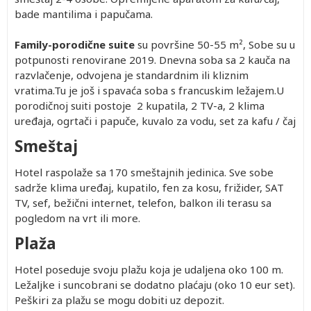
bade mantilima i papučama.
Family-porodične suite
su površine 50-55 m², Sobe su u
potpunosti renovirane 2019. Dnevna soba sa 2 kauča na
razvlačenje, odvojena je standardnim ili kliznim
vratima.Tu je još i spavaća soba s francuskim ležajem.U
porodičnoj suiti postoje 2 kupatila, 2 TV-a, 2 klima
uređaja, ogrtači i papuče, kuvalo za vodu, set za kafu / čaj
Smeštaj
Hotel raspolaže sa 170 smeštajnih jedinica. Sve sobe
sadrže klima uređaj, kupatilo, fen za kosu, frižider, SAT
TV, sef, bežični internet, telefon, balkon ili terasu sa
pogledom na vrt ili more.
Plaža
Hotel poseduje svoju plažu koja je udaljena oko 100 m.
Ležaljke i suncobrani se dodatno plaćaju (oko 10 eur set).
Peškiri za plažu se mogu dobiti uz depozit.