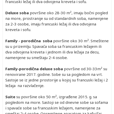
francuski ležaj ili dva odvojena kreveta i sofu.
Deluxe soba
površine oko 28-30 m², imaju bočni pogled
na more, prostranije su od standardnih soba, namenjene
za 2-3 osobe, imaju francuski ležaj ili dva odvojena
kreveta i sofu.
Family - porodična soba
površine oko 30 m². Smeštene
su u prizemlju. Spavaća soba sa francuskim ležajem ili
dva odvojena kreveta i jednom ili dva ležaja za decu,
namenjene su smeštaju 2-4 osobe.
Family-porodična deluxe soba
površine od 30-33m² su
renovirane 2017. godine. Sobe su sa pogledom na vrt.
Sastoje se iz jedne prostorije u kojoj su francuski ležaj i 2
ležaja na razvlačenje.
Suite
su površine oko 50 m², izgrađene 2015. g. sa
pogledom na more. Sastoji se od dnevne sobe sa sofama
i spavaće sobe sa francuskim ležajem, namenjene za
smeštaj 2-4 osobe. Opremljene aparatom za kafu/čaj,