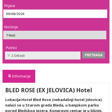
Prijava
Noćenja
Putnici
2 Odrasli
Informacije
BLED ROSE (EX JELOVICA) Hotel
Lokacija:Hotel Bled Rose (nekadašnji hotel Jelovica)
nalazi se u Starom gradu Bleda, u banjskom parku
pored Bledskog jezera. Kongresni centar je u blizini.