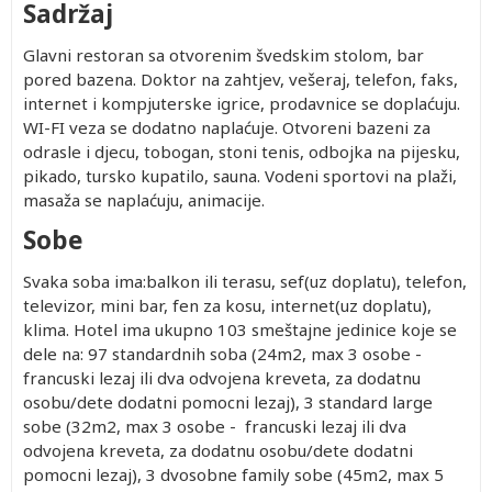
Sadržaj
Glavni restoran sa otvorenim švedskim stolom, bar
pored bazena. Doktor na zahtjev, vešeraj, telefon, faks,
internet i kompjuterske igrice, prodavnice se doplaćuju.
WI-FI veza se dodatno naplaćuje. Otvoreni bazeni za
odrasle i djecu, tobogan, stoni tenis, odbojka na pijesku,
pikado, tursko kupatilo, sauna. Vodeni sportovi na plaži,
masaža se naplaćuju, animacije.
Sobe
Svaka soba ima:balkon ili terasu, sef(uz doplatu), telefon,
televizor, mini bar, fen za kosu, internet(uz doplatu),
klima. Hotel ima ukupno 103 smeštajne jedinice koje se
dele na: 97 standardnih soba (24m2, max 3 osobe -
francuski lezaj ili dva odvojena kreveta, za dodatnu
osobu/dete dodatni pomocni lezaj), 3 standard large
sobe (32m2, max 3 osobe - francuski lezaj ili dva
odvojena kreveta, za dodatnu osobu/dete dodatni
pomocni lezaj), 3 dvosobne family sobe (45m2, max 5