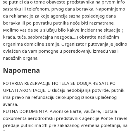
se putnici da o tome obaveste predstavnika na prvom info
sastanku ili telefonom, prvog dana boravka. Napominjemo
da reklamacije za koje agencija sazna poslednjeg dana
boravka ili po povratku putnika neće biti razmatrane.
Molimo vas da se u slučaju bilo kakve incidentne situacije (
krađa, tuča, saobraćajna nezgoda,....) obratite nadležnim
organima domicilne zemlje. Organizator putovanja je jedino
ovlašćen da Vam pomogne u posredovanju između Vas i
nadežnih organa.
Napomena
POTVRDA REZERVACIJE HOTELA SE DOBIJA 48 SATI PO
UPLATI AKONTACIJE. U slučaju nedobijanja potvrde, putnik
ima pravo na refundaciju celokupnog iznosa uplaćenog
avansa.
PUTNA DOKUMENTA: Avionske karte, vaučere, i ostala
dokumenta aerodromski predstavnik agencije Ponte Travel
predaje putnicima 2h pre zakazanog vremena poletanja, na