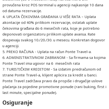
provučena kroz POS terminal u agenciji najkasnije 10 dana
od datuma rezervacije.
4. UPLATA ČEKOVIMA GRAĐANA U VIŠE RATA – Uplata
akontacije od 40% prilikom rezervacije, ostatak uplate
čekovima građana do 6 mesečnih rata, koje je potrebno
deponovati organizatoru prilikom uplate avansa. Rate
dospevaju svakog 10./20./30. u mesecu. Konkretan dogovor
u agenciji.
5. PREKO RAČUNA - Uplata na račun Ponte Travel-a.
6. ADMINISTRATIVNOM ZABRANOM - Sa firmama sa kojima
Ponte Travel ima ugovor na 6 mesečnih rata
7. TURISTIČKIM KREDITOM - Sa izdatim predračunom od
strane Ponte Travel-a, klijent aplicira za kredit u banci.
Ponte Travel zadržava pravo da propiše i drugačije uslove
plaćanja za pojedine promotivne ponude (rani buking, first i
last minute, specijalne ponude).
Osiguranje