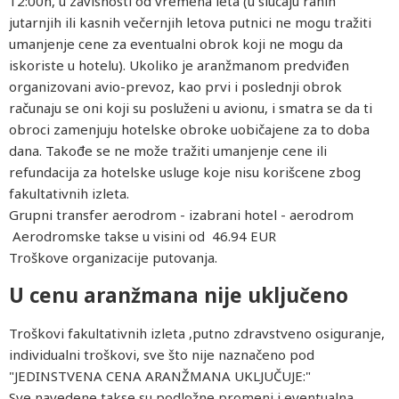
12:00h, u zavisnosti od vremena leta (u slučaju ranih
jutarnjih ili kasnih večernjih letova putnici ne mogu tražiti
umanjenje cene za eventualni obrok koji ne mogu da
iskoriste u hotelu). Ukoliko je aranžmanom predviđen
organizovani avio-prevoz, kao prvi i poslednji obrok
računaju se oni koji su posluženi u avionu, i smatra se da ti
obroci zamenjuju hotelske obroke uobičajene za to doba
dana. Takođe se ne može tražiti umanjenje cene ili
refundacija za hotelske usluge koje nisu korišcene zbog
fakultativnih izleta.
Grupni transfer aerodrom - izabrani hotel - aerodrom
Aerodromske takse u visini od 46.94 EUR
Troškove organizacije putovanja.
U cenu aranžmana nije uključeno
Troškovi fakultativnih izleta ,putno zdravstveno osiguranje,
individualni troškovi, sve što nije naznačeno pod
"JEDINSTVENA CENA ARANŽMANA UKLJUČUJE:"
Sve navedene takse su podložne promeni i eventualna