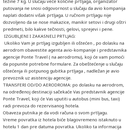
težine 7 kg. U slučaju veće količine prtljaga, organizator
putovanja ne snosi odgovornost u slučaju da avio kompanija
naplati dodatni višak prtljaga. U ručnom prtljagu nije
dozvoljeno da se nose makazice, manikir setovi i drugi oštri
predmeti, bilo kakve tečnosti, gelovi, sprejevi i pene.
IZGUBLJENI I ZAKASNELI PRTLJAG:
Ukoliko Vam je prtljag izgubljen ili oštećen , po dolasku na
aerodrom obavestite agenta avio-kompanije i predstavnika
agencije Ponte Travel ( na aerodromu), koji će vam pomoći
da popunite potrebne formulare. Za obeštećenje u slučaju
oštećenja ili potpunog gubitka prtljaga , nadležan je avio
prevoznik uz asistenciju agencije.
TRANSFERI OD/DO AERODROMA: po dolasku na aerodrom,
na određenoj destinaciji sačekaće Vas predstavnik agencije
Ponte Travel, koji će Vas uputiti u autobus (mini bus, taxi)
radi prevoza do rezervisanog hotela.
Obaveza putnika je da vodi računa o svom prtljagu.
Vreme povratka iz hotela biće blagovremeno istaknuto u
hotelu 1 dan pre datuma povratka. Ukoliko ta informacija