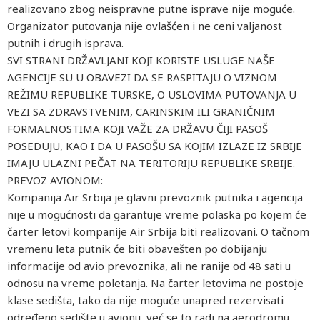
realizovano zbog neispravne putne isprave nije moguće.
Organizator putovanja nije ovlašćen i ne ceni valjanost
putnih i drugih isprava.
SVI STRANI DRŽAVLJANI KOJI KORISTE USLUGE NAŠE
AGENCIJE SU U OBAVEZI DA SE RASPITAJU O VIZNOM
REŽIMU REPUBLIKE TURSKE, O USLOVIMA PUTOVANJA U
VEZI SA ZDRAVSTVENIM, CARINSKIM ILI GRANIČNIM
FORMALNOSTIMA KOJI VAŽE ZA DRŽAVU ČIJI PASOŠ
POSEDUJU, KAO I DA U PASOŠU SA KOJIM IZLAZE IZ SRBIJE
IMAJU ULAZNI PEČAT NA TERITORIJU REPUBLIKE SRBIJE.
PREVOZ AVIONOM:
Kompanija Air Srbija je glavni prevoznik putnika i agencija
nije u mogućnosti da garantuje vreme polaska po kojem će
čarter letovi kompanije Air Srbija biti realizovani. O tačnom
vremenu leta putnik će biti obavešten po dobijanju
informacije od avio prevoznika, ali ne ranije od 48 sati u
odnosu na vreme poletanja. Na čarter letovima ne postoje
klase sedišta, tako da nije moguće unapred rezervisati
određeno sedište u avionu, već se to radi na aerodromu,