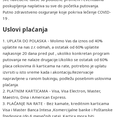
poskupljenja naplativa su sve do početka putovanja.
Putno zdravstveno osiguranje koje pokriva lečenje COVID-
19 .
Uslovi plaćanja
1. UPLATA DO POLASKA - Molimo Vas da iznos od 40%
uplatite na nas z.r. odmah, a ostatak od 60% uplatite
najkasnije 20 dana pred put , ukoliko konkretan program
putovanja ne nalaze drugacije.Ukoliko se ostatak od 60%
placa cekovima ili karticama na rate, potrebno je uplatu
izvrsiti u isto vreme kada i akontaciju.Rezervacije
napravljene u ranom bukingu, podležu posebnim uslovima
plaćanja.
2. PLATNIM KARTICAMA - Visa, Visa Electron, Master,
Maestro, Dina i American Express.
3. PLAĆANJE NA RATE - Bez kamate, kreditnim karticama
Visa i Master Banca Intesa ,Komercijalne banke i Poštanske
štedionice (do 6 mesečnih rata). Kartica mora biti