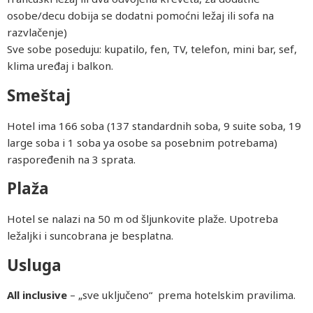
osobe/decu dobija se dodatni pomoćni ležaj ili sofa na
razvlačenje)
Sve sobe poseduju: kupatilo, fen, TV, telefon, mini bar, sef,
klima uređaj i balkon.
Smeštaj
Hotel ima 166 soba (137 standardnih soba, 9 suite soba, 19
large soba i 1 soba ya osobe sa posebnim potrebama)
raspoređenih na 3 sprata.
Plaža
Hotel se nalazi na 50 m od šljunkovite plaže. Upotreba
ležaljki i suncobrana je besplatna.
Usluga
All inclusive
– „sve uključeno“ prema hotelskim pravilima.