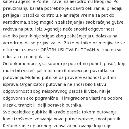
šalteru agencije Ponte Travel na aerodromu Beograd. Po
preuzimanju karata potrebno je obaviti čekiranje, predaju
prtljaga i pasošku kontrolu. Planirajte vreme za put do
aerodroma, zbog mogućih zakašnjenja ( saobraćajne gužve,
radova na putu i sl.). Agencija neće snositi odgovornost
ukoliko putnik nije stigao zbog zakašnjenja u dolasku na
aerodrom da se prijavi za let. Za te putnike primenjivaće se
otkazne uzanse iz OPŠTIH USLOVA PUTOVANJA- kao da su
odustali na dan polaska.
Od dokumentacije, sa sobom je potrebno poneti pasoš, koji
mora biti važeći još minimum 6 meseci po povratku sa
putovanja. Molimo putnike da provere validnost putnih
isprava. Organizator putovanja ne snosi bilo kakvu
odgovornost zbog neispravnog pasoša ili vize, niti je
odgovoran ako pogranične ili imigracione vlasti ne odobre
ulazak, tranzit ili dalji boravak putnika.
Sve posledice gubitka ili krađe pasoša tokom putovanja,
kao i troškove izdavanja nove putne isprave, snosi putnik.
Refundiranje uplaćenog iznosa za putovanje koje nije