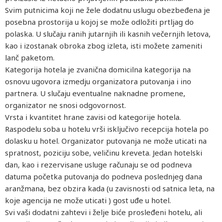
Svim putnicima koji ne žele dodatnu uslugu obezbeđena je
posebna prostorija u kojoj se može odložiti prtljag do
polaska. U slučaju ranih jutarnjih ili kasnih večernjih letova,
kao i izostanak obroka zbog izleta, isti možete zameniti
lanč paketom.
Kategorija hotela je zvanična domicilna kategorija na
osnovu ugovora izmedju organizatora putovanja i ino
partnera. U slučaju eventualne naknadne promene,
organizator ne snosi odgovornost.
Vrsta i kvantitet hrane zavisi od kategorije hotela.
Raspodelu soba u hotelu vrši isključivo recepcija hotela po
dolasku u hotel. Organizator putovanja ne može uticati na
spratnost, poziciju sobe, veličinu kreveta. Jedan hotelski
dan, kao i rezervisane usluge računaju se od podneva
datuma početka putovanja do podneva poslednjeg dana
aranžmana, bez obzira kada (u zavisnosti od satnica leta, na
koje agencija ne može uticati ) gost uđe u hotel.
Svi vaši dodatni zahtevi i želje biće prosleđeni hotelu, ali