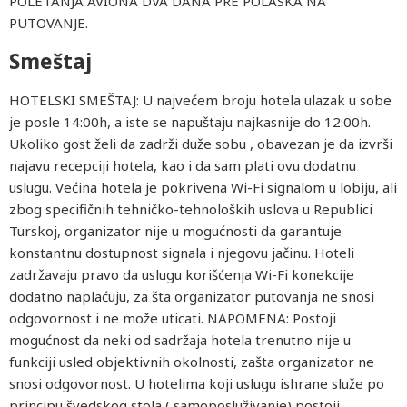
POLETANJA AVIONA DVA DANA PRE POLASKA NA
PUTOVANJE.
Smeštaj
HOTELSKI SMEŠTAJ: U najvećem broju hotela ulazak u sobe
je posle 14:00h, a iste se napuštaju najkasnije do 12:00h.
Ukoliko gost želi da zadrži duže sobu , obavezan je da izvrši
najavu recepciji hotela, kao i da sam plati ovu dodatnu
uslugu. Većina hotela je pokrivena Wi-Fi signalom u lobiju, ali
zbog specifičnih tehničko-tehnoloških uslova u Republici
Turskoj, organizator nije u mogućnosti da garantuje
konstantnu dostupnost signala i njegovu jačinu. Hoteli
zadržavaju pravo da uslugu korišćenja Wi-Fi konekcije
dodatno naplaćuju, za šta organizator putovanja ne snosi
odgovornost i ne može uticati. NAPOMENA: Postoji
mogućnost da neki od sadržaja hotela trenutno nije u
funkciji usled objektivnih okolnosti, zašta organizator ne
snosi odgovornost. U hotelima koji uslugu ishrane služe po
principu švedskog stola ( samoposluživanje) postoji