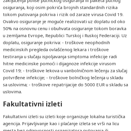
zaključenja polise putničkog osiguranja ili paketa putnog
osiguranja, koji osim pokrića brojnih standardnih rizika
tokom putovanja pokriva i rizik od zaraze virusa Covid 19.
Ovakvo osiguranje je moguće realizovati uz doplatu od oko
50% na osnovnu cenu i obuhvata osiguranje tokom boravka
u zemljama Evrope, Republici Turskoj i Ruskoj Federaciji. Uz
doplatu, osiguranje pokriva: - troškove neophodnih
medicinskih pregleda ovlašćenog lekara i troškove
testiranja u slučaju ispoljavanja simptoma infekcije radi
hitne medicinske pomoći i dijagnoze infekcije virusom
Covid 19; - troškove lekova u vanbolničnom lečenju za slučaj
potvrđene infekcije; - troškove bolničkog lečenja u skladu
sa uslovima; - troškove repatrijacije do 5000 EUR u skladu sa
uslovima.
Fakultativni izleti
Fakultativni izleti su izleti koje organizuje lokalna turistička
agencija. Prijavljivanje kao i plaćanje izleta se vrši na licu
mesta bez odgovornosti organizatora putovanja ili