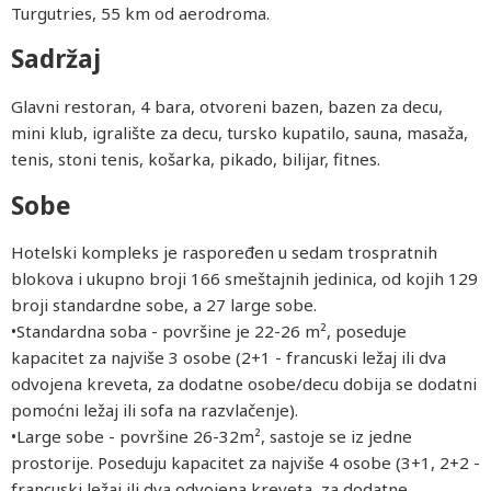
Turgutries, 55 km od aerodroma.
Sadržaj
Glavni restoran, 4 bara, otvoreni bazen, bazen za decu,
mini klub, igralište za decu, tursko kupatilo, sauna, masaža,
tenis, stoni tenis, košarka, pikado, bilijar, fitnes.
Sobe
Hotelski kompleks je raspoređen u sedam trospratnih
blokova i ukupno broji 166 smeštajnih jedinica, od kojih 129
broji standardne sobe, a 27 large sobe.
•
Standardna soba
- površine je 22-26 m², poseduje
kapacitet za najviše 3 osobe (2+1 - francuski ležaj ili dva
odvojena kreveta, za dodatne osobe/decu dobija se dodatni
pomoćni ležaj ili sofa na razvlačenje).
•
Large sobe
- površine 26-32m², sastoje se iz jedne
prostorije. Poseduju kapacitet za najviše 4 osobe (3+1, 2+2 -
francuski ležaj ili dva odvojena kreveta, za dodatne