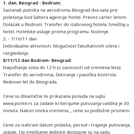
1. dan. Beograd - Bodrum:
Sastanak putnika na aerodromu Beograd dva sata pre
poletanja kod šaltera agencije Ponte. Prevoz carter letom.
Dolazak u Bodrum. Transfer do izabranog hotela. Smeštaj u
hotel. Hotelske usluge prema programu. Noćenje.
2. - 7/10/11 dan
Individualne aktivnosti. Mogućnost fakultativnih izleta i
razgledanja.
8/11/12 dan Bodrum- Beograd:
Napuštanje soba do 12 h (u zavisnosti od vremena leta).
Transfer do aerodroma, čekiranje i pasoška kontrola.
Redovan let do Beograda.
Cene su dinamične te prikazana ponuda na sajtu
www.ponte.rs za zadate kriterijume putovanja validna je 30
minuta. Nakon isteka vremena, , cene su podložne promeni.
Cene za izabrani datum polaska, period i trajanje putovanja,
usluge, tip smeštajne jedinice dostupne su na sajtu