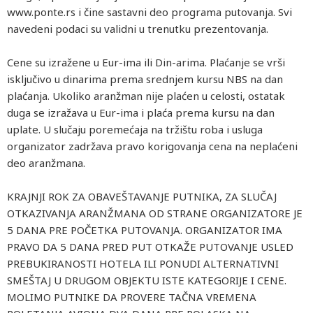
www.ponte.rs i čine sastavni deo programa putovanja. Svi
navedeni podaci su validni u trenutku prezentovanja.
Cene su izražene u Eur-ima ili Din-arima. Plaćanje se vrši
isključivo u dinarima prema srednjem kursu NBS na dan
plaćanja. Ukoliko aranžman nije plaćen u celosti, ostatak
duga se izražava u Eur-ima i plaća prema kursu na dan
uplate. U slučaju poremećaja na tržištu roba i usluga
organizator zadržava pravo korigovanja cena na neplaćeni
deo aranžmana.
KRAJNJI ROK ZA OBAVEŠTAVANJE PUTNIKA, ZA SLUČAJ
OTKAZIVANJA ARANŽMANA OD STRANE ORGANIZATORE JE
5 DANA PRE POČETKA PUTOVANJA. ORGANIZATOR IMA
PRAVO DA 5 DANA PRED PUT OTKAŽE PUTOVANJE USLED
PREBUKIRANOSTI HOTELA ILI PONUDI ALTERNATIVNI
SMEŠTAJ U DRUGOM OBJEKTU ISTE KATEGORIJE I CENE.
MOLIMO PUTNIKE DA PROVERE TAČNA VREMENA