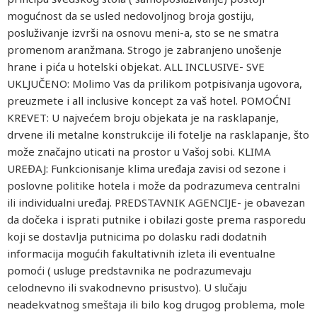
mogućnost da se usled nedovoljnog broja gostiju,
posluživanje izvrši na osnovu meni-a, sto se ne smatra
promenom aranžmana. Strogo je zabranjeno unošenje
hrane i pića u hotelski objekat. ALL INCLUSIVE- SVE
UKLJUČENO: Molimo Vas da prilikom potpisivanja ugovora,
preuzmete i all inclusive koncept za vaš hotel. POMOĆNI
KREVET: U najvećem broju objekata je na rasklapanje,
drvene ili metalne konstrukcije ili fotelje na rasklapanje, što
može značajno uticati na prostor u Vašoj sobi. KLIMA
UREĐAJ: Funkcionisanje klima uređaja zavisi od sezone i
poslovne politike hotela i može da podrazumeva centralni
ili individualni uređaj. PREDSTAVNIK AGENCIJE- je obavezan
da dočeka i isprati putnike i obilazi goste prema rasporedu
koji se dostavlja putnicima po dolasku radi dodatnih
informacija mogućih fakultativnih izleta ili eventualne
pomoći ( usluge predstavnika ne podrazumevaju
celodnevno ili svakodnevno prisustvo). U slučaju
neadekvatnog smeštaja ili bilo kog drugog problema, mole