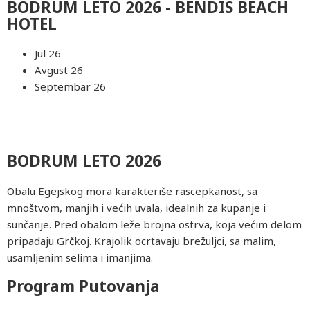
BODRUM LETO 2026 - BENDIS BEACH
HOTEL
Jul 26
Avgust 26
Septembar 26
BODRUM LETO 2026
Obalu Egejskog mora karakteriše rascepkanost, sa
mnoštvom, manjih i većih uvala, idealnih za kupanje i
sunčanje. Pred obalom leže brojna ostrva, koja većim delom
pripadaju Grčkoj. Krajolik ocrtavaju brežuljci, sa malim,
usamljenim selima i imanjima.
Program Putovanja