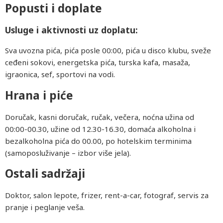
Popusti i doplate
Usluge i aktivnosti uz doplatu:
Sva uvozna pića, pića posle 00:00, pića u disco klubu, sveže
ceđeni sokovi, energetska pića, turska kafa, masaža,
igraonica, sef, sportovi na vodi.
Hrana i piće
Doručak, kasni doručak, ručak, večera, noćna užina od
00:00-00.30, užine od 12.30-16.30, domaća alkoholna i
bezalkoholna pića do 00.00, po hotelskim terminima
(samoposluživanje – izbor više jela).
Ostali sadržaji
Doktor, salon lepote, frizer, rent-a-car, fotograf, servis za
pranje i peglanje veša.