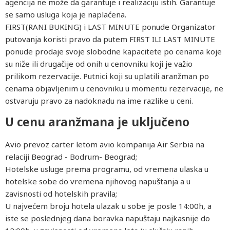
agencija ne može da garantuje i realizaciju istih. Garantuje
se samo usluga koja je naplaćena.
FIRST(RANI BUKING) i LAST MINUTE ponude Organizator
putovanja koristi pravo da putem FIRST ILI LAST MINUTE
ponude prodaje svoje slobodne kapacitete po cenama koje
su niže ili drugačije od onih u cenovniku koji je važio
prilikom rezervacije. Putnici koji su uplatili aranžman po
cenama objavljenim u cenovniku u momentu rezervacije, ne
ostvaruju pravo za nadoknadu na ime razlike u ceni.
U cenu aranžmana je uključeno
Avio prevoz carter letom avio kompanija Air Serbia na
relaciji Beograd - Bodrum- Beograd;
Hotelske usluge prema programu, od vremena ulaska u
hotelske sobe do vremena njihovog napuštanja a u
zavisnosti od hotelskih pravila;
U najvećem broju hotela ulazak u sobe je posle 14:00h, a
iste se poslednjeg dana boravka napuštaju najkasnije do