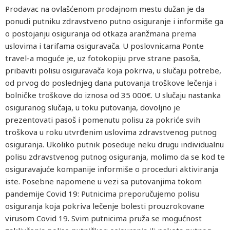
Prodavac na ovlašćenom prodajnom mestu dužan je da
ponudi putniku zdravstveno putno osiguranje i informiše ga
o postojanju osiguranja od otkaza aranžmana prema
uslovima i tarifama osiguravača. U poslovnicama Ponte
travel-a moguće je, uz fotokopiju prve strane pasoša,
pribaviti polisu osiguravača koja pokriva, u slučaju potrebe,
od prvog do poslednjeg dana putovanja troškove lečenja i
bolničke troškove do iznosa od 35 000€. U slučaju nastanka
osiguranog slučaja, u toku putovanja, dovoljno je
prezentovati pasoš i pomenutu polisu za pokriće svih
troškova u roku utvrđenim uslovima zdravstvenog putnog
osiguranja. Ukoliko putnik poseduje neku drugu individualnu
polisu zdravstvenog putnog osiguranja, molimo da se kod te
osiguravajuće kompanije informiše o proceduri aktiviranja
iste. Posebne napomene u vezi sa putovanjima tokom
pandemije Covid 19: Putnicima preporučujemo polisu
osiguranja koja pokriva lečenje bolesti prouzrokovane
virusom Covid 19. Svim putnicima pruža se mogućnost