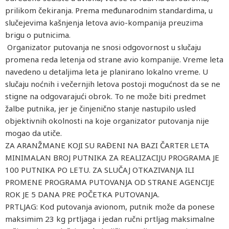
prilikom čekiranja. Prema međunarodnim standardima, u
slučejevima kašnjenja letova avio-kompanija preuzima
brigu o putnicima.
Organizator putovanja ne snosi odgovornost u slučaju
promena reda letenja od strane avio kompanije. Vreme leta
navedeno u detaljima leta je planirano lokalno vreme. U
slučaju noćnih i večernjih letova postoji mogućnost da se ne
stigne na odgovarajući obrok. To ne može biti predmet
žalbe putnika, jer je činjenično stanje nastupilo usled
objektivnih okolnosti na koje organizator putovanja nije
mogao da utiče.
ZA ARANŽMANE KOJI SU RAĐENI NA BAZI ČARTER LETA
MINIMALAN BROJ PUTNIKA ZA REALIZACIJU PROGRAMA JE
100 PUTNIKA PO LETU. ZA SLUČAJ OTKAZIVANJA ILI
PROMENE PROGRAMA PUTOVANJA OD STRANE AGENCIJE
ROK JE 5 DANA PRE POČETKA PUTOVANJA.
PRTLJAG: Kod putovanja avionom, putnik može da ponese
maksimim 23 kg prtljaga i jedan ručni prtljag maksimalne