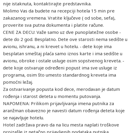
nije istaknuta, kontaktirajte predstavnika.
Molimo Vas da budete na recepciji hotela 15 min pre
zakazanog vremena. Vratite ključeve ( od sobe, sefa),
proverite sva putna dokumenta i platite račune.
CENE ZA DECU: Važe samo uz dve punoplatežne osobe ‐
dete do 2 god. Besplatno. Dete ove starosti nema sedište u
avionu, ishranu, a ni krevet u hotelu. ‐ dete koje ima
besplatan smeštaj plaća samo iznos karte i ima sedište u
avionu, obroke i ostale usluge osim sopstvenog kreveta. ‐
dete koje ostvaruje određeni popust ima sve usluge iz
programa, osim što umesto standardnog kreveta ima
pomoćni ležaj.
Za ostvarivanje popusta kod dece, merodavan je datum
rođenja i starost deteta u momentu putovanja.
NAPOMENA: Prilikom prijavljivanja imena putnika za
aranžman obavezno je navesti datum rođenja deteta koje
se najavljuje hotelu.
Hotel zadržava pravo da na licu mesta naplati troškove
proizašle iz netačno prijavljenih podataka putnika.