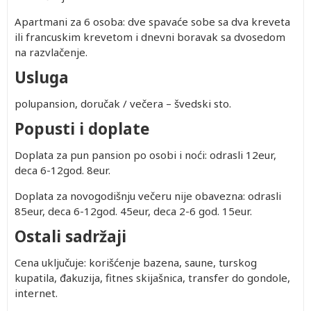
Apartmani za 6 osoba: dve spavaće sobe sa dva kreveta
ili francuskim krevetom i dnevni boravak sa dvosedom
na razvlačenje.
Usluga
polupansion, doručak / večera – švedski sto.
Popusti i doplate
Doplata za pun pansion po osobi i noći: odrasli 12eur,
deca 6-12god. 8eur.
Doplata za novogodišnju večeru nije obavezna: odrasli
85eur, deca 6-12god. 45eur, deca 2-6 god. 15eur.
Ostali sadržaji
Cena uključuje: korišćenje bazena, saune, turskog
kupatila, đakuzija, fitnes skijašnica, transfer do gondole,
internet.