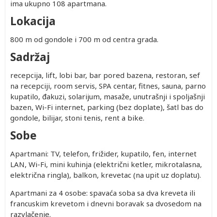
ima ukupno 108 apartmana.
Lokacija
800 m od gondole i 700 m od centra grada.
Sadržaj
recepcija, lift, lobi bar, bar pored bazena, restoran, sef
na recepciji, room servis, SPA centar, fitnes, sauna, parno
kupatilo, đakuzi, solarijum, masaže, unutrašnji i spoljašnji
bazen, Wi-Fi internet, parking (bez doplate), šatl bas do
gondole, bilijar, stoni tenis, rent a bike.
Sobe
Apartmani: TV, telefon, frižider, kupatilo, fen, internet
LAN, Wi-Fi, mini kuhinja (električni ketler, mikrotalasna,
električna ringla), balkon, krevetac (na upit uz doplatu).
Apartmani za 4 osobe: spavaća soba sa dva kreveta ili
francuskim krevetom i dnevni boravak sa dvosedom na
razvlačenje.