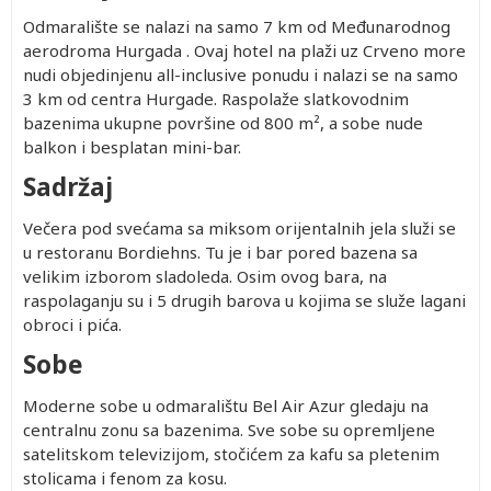
Odmaralište se nalazi na samo 7 km od Međunarodnog
aerodroma Hurgada . Ovaj hotel na plaži uz Crveno more
nudi objedinjenu all-inclusive ponudu i nalazi se na samo
3 km od centra Hurgade. Raspolaže slatkovodnim
bazenima ukupne površine od 800 m², a sobe nude
balkon i besplatan mini-bar.
Sadržaj
Večera pod svećama sa miksom orijentalnih jela služi se
u restoranu Bordiehns. Tu je i bar pored bazena sa
velikim izborom sladoleda. Osim ovog bara, na
raspolaganju su i 5 drugih barova u kojima se služe lagani
obroci i pića.
Sobe
Moderne sobe u odmaralištu Bel Air Azur gledaju na
centralnu zonu sa bazenima. Sve sobe su opremljene
satelitskom televizijom, stočićem za kafu sa pletenim
stolicama i fenom za kosu.