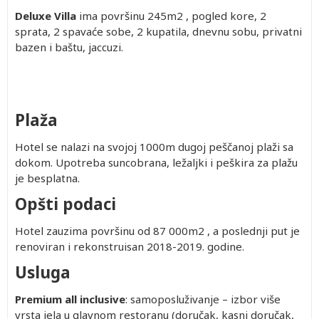
Deluxe Villa
ima površinu 245m2 , pogled kore, 2
sprata, 2 spavaće sobe, 2 kupatila, dnevnu sobu, privatni
bazen i baštu, jaccuzi.
Plaža
Hotel se nalazi na svojoj 1000m dugoj peščanoj plaži sa
dokom. Upotreba suncobrana, ležaljki i peškira za plažu
je besplatna.
Opšti podaci
Hotel zauzima površinu od 87 000m2 , a poslednji put je
renoviran i rekonstruisan 2018-2019. godine.
Usluga
Premium all inclusive
: samoposluživanje – izbor više
vrsta jela u glavnom restoranu (doručak, kasni doručak,