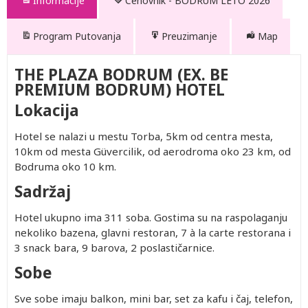
Informacije
Cenovnik - BODRUM LETO 2026
Program Putovanja
Preuzimanje
Map
THE PLAZA BODRUM (EX. BE
PREMIUM BODRUM) HOTEL
Lokacija
Hotel se nalazi u mestu Torba, 5km od centra mesta,
10km od mesta Güvercilik, od aerodroma oko 23 km, od
Bodruma oko 10 km.
Sadržaj
Hotel ukupno ima 311 soba. Gostima su na raspolaganju
nekoliko bazena, glavni restoran, 7 à la carte restorana i
3 snack bara, 9 barova, 2 poslastičarnice.
Sobe
Sve sobe imaju balkon, mini bar, set za kafu i čaj, telefon,