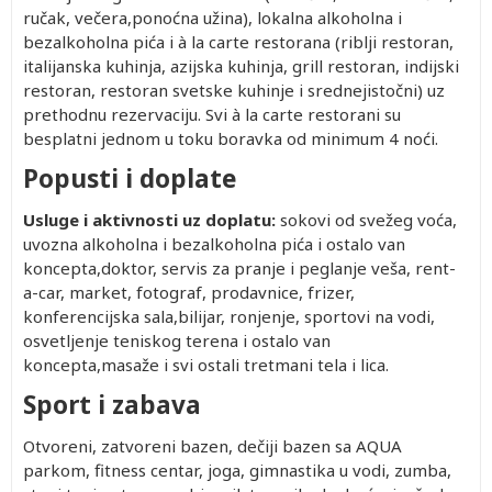
ručak, večera,ponoćna užina), lokalna alkoholna i
bezalkoholna pića i à la carte restorana (riblji restoran,
italijanska kuhinja, azijska kuhinja, grill restoran, indijski
restoran, restoran svetske kuhinje i srednejistočni) uz
prethodnu rezervaciju. Svi à la carte restorani su
besplatni jednom u toku boravka od minimum 4 noći.
Popusti i doplate
Usluge i aktivnosti uz doplatu:
sokovi od svežeg voća,
uvozna alkoholna i bezalkoholna pića i ostalo van
koncepta,doktor, servis za pranje i peglanje veša, rent-
a-car, market, fotograf, prodavnice, frizer,
konferencijska sala,bilijar, ronjenje, sportovi na vodi,
osvetljenje teniskog terena i ostalo van
koncepta,masaže i svi ostali tretmani tela i lica.
Sport i zabava
Otvoreni, zatvoreni bazen, dečiji bazen sa AQUA
parkom, fitness centar, joga, gimnastika u vodi, zumba,