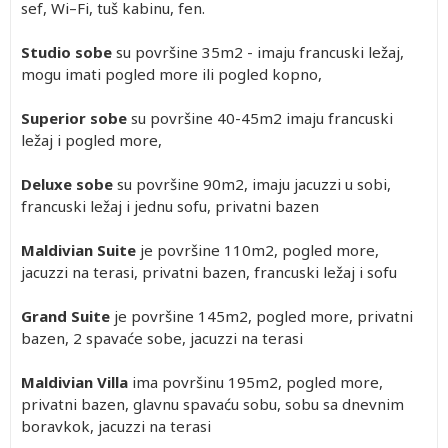
sef, Wi–Fi, tuš kabinu, fen.
Studio sobe
su površine 35m2 - imaju francuski ležaj,
mogu imati pogled more ili pogled kopno,
Superior sobe
su površine 40-45m2 imaju francuski
ležaj i pogled more,
Deluxe sobe
su površine 90m2, imaju jacuzzi u sobi,
francuski ležaj i jednu sofu, privatni bazen
Maldivian Suite
je površine 110m2, pogled more,
jacuzzi na terasi, privatni bazen, francuski ležaj i sofu
Grand Suite
je površine 145m2, pogled more, privatni
bazen, 2 spavaće sobe, jacuzzi na terasi
Maldivian Villa
ima površinu 195m2, pogled more,
privatni bazen, glavnu spavaću sobu, sobu sa dnevnim
boravkok, jacuzzi na terasi