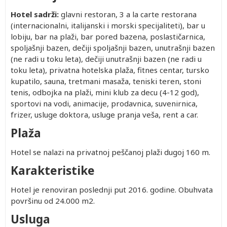
Hotel sadrži:
glavni restoran, 3 a la carte restorana
(internacionalni, italijanski i morski specijaliteti), bar u
lobiju, bar na plaži, bar pored bazena, poslastičarnica,
spoljašnji bazen, dečiji spoljašnji bazen, unutrašnji bazen
(ne radi u toku leta), dečiji unutrašnji bazen (ne radi u
toku leta), privatna hotelska plaža, fitnes centar, tursko
kupatilo, sauna, tretmani masaža, teniski teren, stoni
tenis, odbojka na plaži, mini klub za decu (4-12 god),
sportovi na vodi, animacije, prodavnica, suvenirnica,
frizer, usluge doktora, usluge pranja veša, rent a car.
Plaža
Hotel se nalazi na privatnoj peščanoj plaži dugoj 160 m.
Karakteristike
Hotel je renoviran poslednji put 2016. godine. Obuhvata
površinu od 24.000 m2.
Usluga