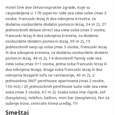
Hotel čine dve četvorospratne zgrade, koje su
raspodeljene u: 178 superior side sea view sobe (max 3
osobe, francuski lezaj ili dva odvojena kreveta, za
dodatnu osobu/dete dodatni pomocni lezaj, 34 m 2), 27
jednosobnih deluxe direct sea view soba (max 3 osobe,
francuski lezaj ili dva odvojena kreveta, za dodatnu
osobu/dete dodatni pomocni lezaj, 39 m 2), 15
jednosobnih swip up soba (max 3 osobe, francuski lezaj
ili dva odvojena kreveta, za dodatnu osobu/dete dodatni
pomocni lezaj, 44 m 2), 14 dvosobnih family side sea
view soba (max 3+1 osoba, jedna soba francuski lezaj ili
dva odvojena lezaja, druga soba francuski lezaj ili dva
odvojena lezaja/ili sofa na razvlacenje, 43 m 2), 2
jednosobna 360° penthouse apartmana (max 2 osobe,
130 m2) i 20 jednosobnih penthouse suite side sea view
soba (max 3 osobe, 67 m 2). Svaka soba ima: čajnik, sef
(besplatno), telefon, balkon, mini bar (besplatno), fen za
sušenje kose, centralni klima uređaj, TV
Smeštaj