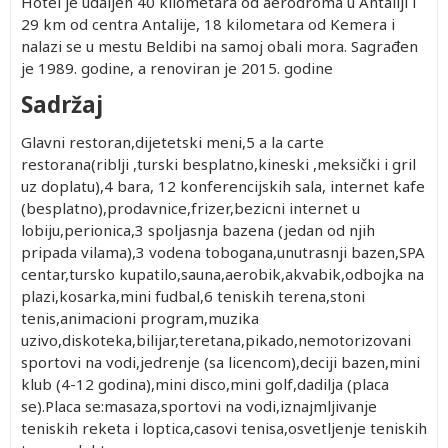
Hotel je udaljen 40 kilometara od aerodroma u Antaliji i
29 km od centra Antalije, 18 kilometara od Kemera i
nalazi se u mestu Beldibi na samoj obali mora. Sagrađen
je 1989. godine, a renoviran je 2015. godine
Sadržaj
Glavni restoran,dijetetski meni,5 a la carte
restorana(riblji ,turski besplatno,kineski ,meksički i gril
uz doplatu),4 bara, 12 konferencijskih sala, internet kafe
(besplatno),prodavnice,frizer,bezicni internet u
lobiju,perionica,3 spoljasnja bazena (jedan od njih
pripada vilama),3 vodena tobogana,unutrasnji bazen,SPA
centar,tursko kupatilo,sauna,aerobik,akvabik,odbojka na
plazi,kosarka,mini fudbal,6 teniskih terena,stoni
tenis,animacioni program,muzika
uzivo,diskoteka,bilijar,teretana,pikado,nemotorizovani
sportovi na vodi,jedrenje (sa licencom),deciji bazen,mini
klub (4-12 godina),mini disco,mini golf,dadilja (placa
se).Placa se:masaza,sportovi na vodi,iznajmljivanje
teniskih reketa i loptica,casovi tenisa,osvetljenje teniskih