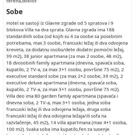
terena,doktor.
Sobe
Hotel se sastoji iz Glavne zgrade od 5 spratova i 9
blokova Villa na dva sprata. Glavna zgrada ima 188
standardnih soba (od kojih su 4 za osobe sa posebnim
potrebama, max 3 osobe, francuski ležaj ili dva odvojena
kreveta, za dodatnu osobu/dete dodatni pomoćni ležaj,
39 m2), 38 junior apartmana (za max 2 osobe, 48 m2),
18 dvosobnih family apartmana (dnevna, spavaća soba,
kupatilo, 2 TV-a, za max 3+1 osobu, površine 75 m2), 2
executive standard sobe (za max 2+2 osobe, 39 m2), 2
executive deluxe apartmana (dnevna, spavaća soba,
kupatilo, 2 TV-a, za max 3+1 osobu, površine 75 m2).
Villa deo ima 80 garden family apartmana (spavaća i
dnevna soba, 2 TV-a, max 3+1 osoba, jedna soba
francuski ležaj ili dva odvojena ležaja, druga soba
francuski ležaj ili dva odvojena ležaja/ili sofa na
razvlačenje, 45 m2), 14 villa apartmana (max 4+1 osoba,
100 m2). Svaka soba ima kupatilo,fen za susenje