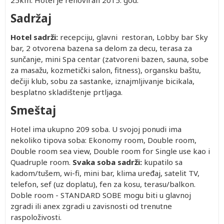
25km. Hotel je renoviran 2015. god.
Sadržaj
Hotel sadrži:
recepciju, glavni restoran, Lobby bar Sky
bar, 2 otvorena bazena sa delom za decu, terasa za
sunčanje, mini Spa centar (zatvoreni bazen, sauna, sobe
za masažu, kozmetički salon, fitness), organsku baštu,
dečiji klub, sobu za sastanke, iznajmljivanje bicikala,
besplatno skladištenje prtljaga.
Smeštaj
Hotel ima ukupno 209 soba. U svojoj ponudi ima
nekoliko tipova soba: Ekonomy room, Double room,
Double room sea view, Double room for Single use kao i
Quadruple room.
Svaka soba sadrži:
kupatilo sa
kadom/tušem, wi-fi, mini bar, klima uređaj, satelit TV,
telefon, sef (uz doplatu), fen za kosu, terasu/balkon.
Doble room - STANDARD SOBE mogu biti u glavnoj
zgradi ili anex zgradi u zavisnosti od trenutne
raspoloživosti.