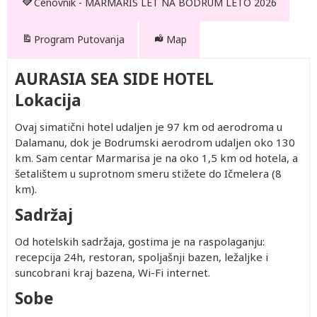
Cenovnik - MARMARIS LET NA BODRUM LETO 2026
Program Putovanja
Map
AURASIA SEA SIDE HOTEL
Lokacija
Ovaj simatični hotel udaljen je 97 km od aerodroma u
Dalamanu, dok je Bodrumski aerodrom udaljen oko 130
km. Sam centar Marmarisa je na oko 1,5 km od hotela, a
šetalištem u suprotnom smeru stižete do Ičmelera (8
km).
Sadržaj
Od hotelskih sadržaja, gostima je na raspolaganju:
recepcija 24h, restoran, spoljašnji bazen, ležaljke i
suncobrani kraj bazena, Wi-Fi internet.
Sobe