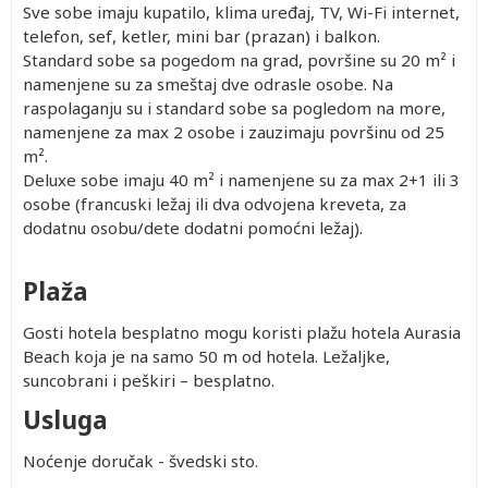
Sve sobe imaju kupatilo, klima uređaj, TV, Wi-Fi internet,
telefon, sef, ketler, mini bar (prazan) i balkon.
Standard sobe sa pogedom na grad, površine su 20 m² i
namenjene su za smeštaj dve odrasle osobe. Na
raspolaganju su i standard sobe sa pogledom na more,
namenjene za max 2 osobe i zauzimaju površinu od 25
m².
Deluxe sobe imaju 40 m² i namenjene su za max 2+1 ili 3
osobe (francuski ležaj ili dva odvojena kreveta, za
dodatnu osobu/dete dodatni pomoćni ležaj).
Plaža
Gosti hotela besplatno mogu koristi plažu hotela Aurasia
Beach koja je na samo 50 m od hotela. Ležaljke,
suncobrani i peškiri – besplatno.
Usluga
Noćenje doručak - švedski sto.