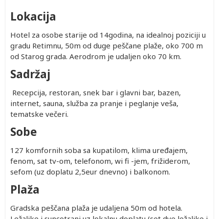
Lokacija
Hotel za osobe starije od 14godina, na idealnoj poziciji u
gradu Retimnu, 50m od duge peščane plaže, oko 700 m
od Starog grada. Aerodrom je udaljen oko 70 km.
Sadržaj
Recepcija, restoran, snek bar i glavni bar, bazen,
internet, sauna, služba za pranje i peglanje veša,
tematske večeri.
Sobe
127 komfornih soba sa kupatilom, klima uređajem,
fenom, sat tv-om, telefonom, wi fi -jem, frižiderom,
sefom (uz doplatu 2,5eur dnevno) i balkonom.
Plaža
Gradska peščana plaža je udaljena 50m od hotela.
Ležaljke i suncotrani uz lokalnu doplatu (set dve ležaljke i