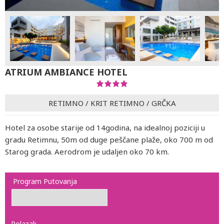
ATRIUM AMBIANCE HOTEL
RETIMNO
/
KRIT RETIMNO
/
GRČKA
Hotel za osobe starije od 14godina, na idealnoj poziciji u
gradu Retimnu, 50m od duge peščane plaže, oko 700 m od
Starog grada. Aerodrom je udaljen oko 70 km.
Program Putovanja
Polazak