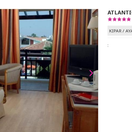
ATLANTI
KIPAR
/
AY
: