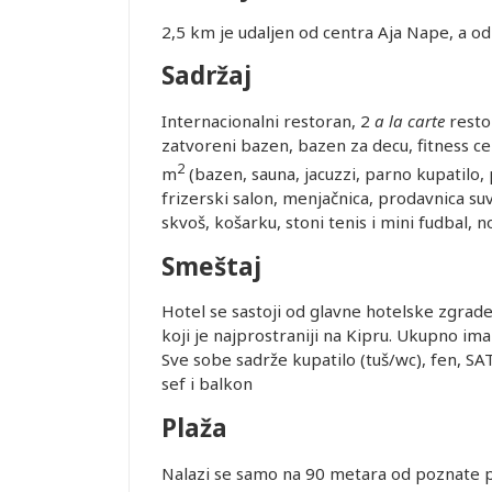
2,5 km je udaljen od centra Aja Nape, a o
Sadržaj
Internacionalni restoran, 2
a la carte
resto
zatvoreni bazen, bazen za decu, fitness ce
2
m
(bazen, sauna, jacuzzi, parno kupatilo, 
frizerski salon, menjačnica, prodavnica suven
skvoš, košarku, stoni tenis i mini fudbal, 
Smeštaj
Hotel se sastoji od glavne hotelske zgrad
koji je najprostraniji na Kipru. Ukupno im
Sve sobe sadrže kupatilo (tuš/wc), fen, SAT 
sef i balkon
Plaža
Leaflet
Nalazi se samo na 90 metara od poznate peš