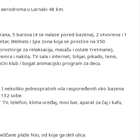
d aerodroma u Larnaki 48 km.
rana, 5 barova (4 se nalaze pored bazena), 2 otvorena i 1
ntar,
Wellness i Spa
zona koja se prostire na 350
prostorije za relaksaciju, masažu i ostale tretmane),
ira i nakita, TV sala i internet, bilijar, pikado, tenis,
noćni klub i bogat animacijski program za decu.
e I nekoliko jednospratnih vila raspoređenih oko bazena
a 132 sobe.
TV, telefon, klima uređaj, mini bar, aparat za čaj i kafu,
čane plaže Nisi, od koje ga deli ulica.