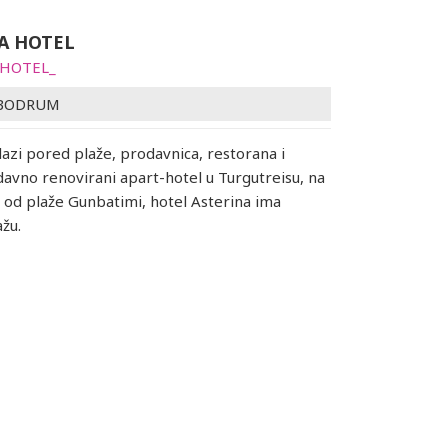
A HOTEL
 HOTEL_
BODRUM
lazi pored plaže, prodavnica, restorana i
avno renovirani apart-hotel u Turgutreisu, na
od plaže Gunbatimi, hotel Asterina ima
ažu.