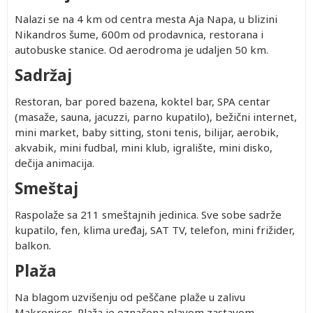
Nalazi se na 4 km od centra mesta Aja Napa, u blizini
Nikandros šume, 600m od prodavnica, restorana i
autobuske stanice. Od aerodroma je udaljen 50 km.
Sadržaj
Restoran, bar pored bazena, koktel bar, SPA centar
(masaže, sauna, jacuzzi, parno kupatilo), bežični internet,
mini market, baby sitting, stoni tenis, bilijar, aerobik,
akvabik, mini fudbal, mini klub, igralište, mini disko,
dečija animacija.
Smeštaj
Raspolaže sa 211 smeštajnih jedinica. Sve sobe sadrže
kupatilo, fen, klima uređaj, SAT TV, telefon, mini frižider,
balkon.
Plaža
Na blagom uzvišenju od peščane plaže u zalivu
Makronisos. Plaža je označena plavom zastavom.