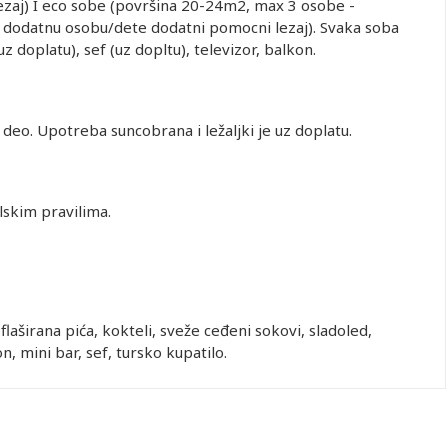
zaj) I eco sobe (površina 20-24m2, max 3 osobe -
za dodatnu osobu/dete dodatni pomocni lezaj). Svaka soba
uz doplatu), sef (uz dopltu), televizor, balkon.
deo. Upotreba suncobrana i ležaljki je uz doplatu.
elskim pravilima.
dete 2-
Drugo dete 0-
Drugo dete 2-
Drugo dete 2-
Drugo dete 3-
9 god.
1.99 god. (Prvo
12.99 god.
12.99 god.
12.99 god.
laširana pića, kokteli, sveže ceđeni sokovi, sladoled,
dete 0-1.99)
(Prvo dete 0-
(Prvo dete 2-
(Prvo dete 3-
on, mini bar, sef, tursko kupatilo.
1.99)
2.99)
12.99)
402.00
Besplatno
402.00
402.00
612.00
402.00
Besplatno
402.00
402.00
702.00
402.00
Besplatno
402.00
402.00
612.00
402.00
Besplatno
402.00
402.00
682.00