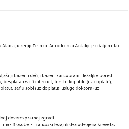
Alanja, u regiji Tosmur. Aerodrom u Antaliji je udaljen oko
jašnji bazen i dečiji bazen, suncobrani i ležaljke pored
besplatan wi-fi internet, tursko kupatilo (uz doplatu),
latu), sef u sobi (uz doplatu), usluge doktora (uz
dnoj devetospratnoj zgradi.
max 3 osobe - francuski lezaj ili dva odvojena kreveta,