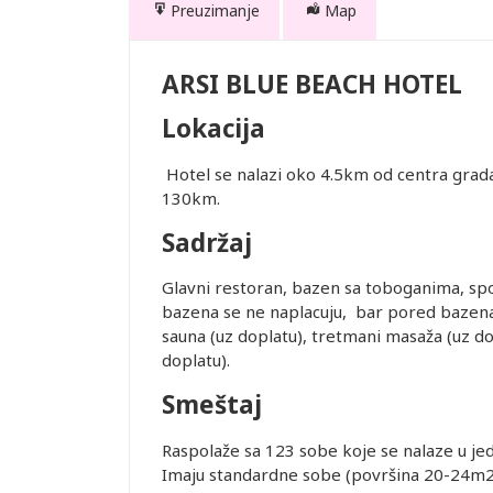
Preuzimanje
Map
L
ARSI BLUE BEACH HOTEL
Lokacija
Hotel se nalazi oko 4.5km od centra grada 
130km.
te. Prevoz
Sadržaj
 usluge
rugo dete 2-
Drugo dete 3-
1.Dodatni
Glavni restoran, bazen sa toboganima, spol
12.99 god.
12.99 god.
ležaj
bazena se ne naplacuju, bar pored bazena, 
Prvo dete 2-
(Prvo dete 3-
sauna (uz doplatu), tretmani masaža (uz dop
2.99)
12.99)
402.00
702.00
802.00
doplatu).
je i pasoška
402.00
842.00
992.00
Smeštaj
402.00
702.00
802.00
402.00
802.00
942.00
ovanja
Raspolaže sa 123 sobe koje se nalaze u je
402.00
702.00
802.00
Imaju standardne sobe (površina 20-24m2, 
402.00
842.00
992.00