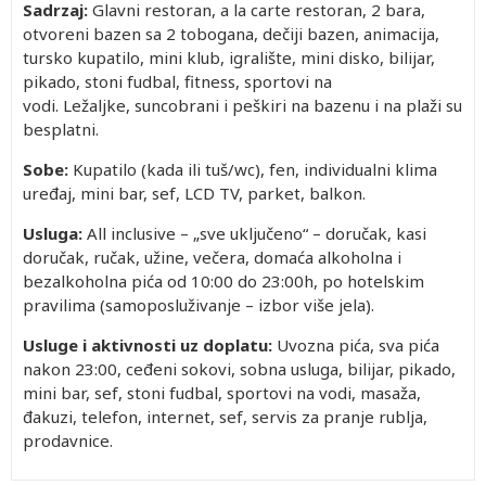
Sadrzaj:
Glavni restoran, a la carte restoran, 2 bara,
otvoreni bazen sa 2 tobogana, dečiji bazen, animacija,
tursko kupatilo, mini klub, igralište, mini disko, bilijar,
pikado, stoni fudbal, fitness, sportovi na
vodi. Ležaljke, suncobrani i peškiri na bazenu i na plaži su
besplatni.
Sobe:
Kupatilo (kada ili tuš/wc), fen, individualni klima
uređaj, mini bar, sef, LCD TV, parket, balkon.
Usluga:
All inclusive – „sve uključeno“ – doručak, kasi
doručak, ručak, užine, večera, domaća alkoholna i
bezalkoholna pića od 10:00 do 23:00h, po hotelskim
pravilima (samoposluživanje – izbor više jela).
Usluge i aktivnosti uz doplatu:
Uvozna pića, sva pića
nakon 23:00, ceđeni sokovi, sobna usluga, bilijar, pikado,
mini bar, sef, stoni fudbal, sportovi na vodi, masaža,
đakuzi, telefon, internet, sef, servis za pranje rublja,
prodavnice.