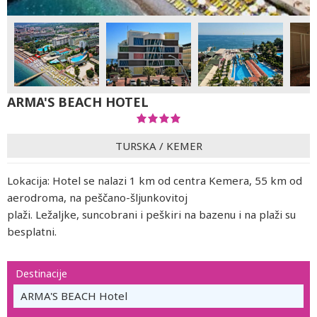
ARMA'S BEACH HOTEL
TURSKA
/
KEMER
Lokacija: Hotel se nalazi 1 km od centra Kemera, 55 km od
aerodroma, na peščano-šljunkovitoj
plaži. Ležaljke, suncobrani i peškiri na bazenu i na plaži su
besplatni.
Destinacije
ARMA'S BEACH Hotel