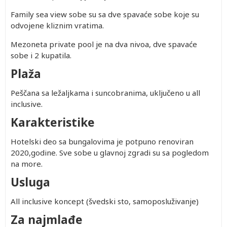
Prvo
Prvo
Family sea view sobe su sa dve spavaće sobe koje su
dete 0-
dete 2-
odvojene kliznim vratima.
noj
1.99
12.99
god.
god.
Mezoneta private pool je na dva nivoa, dve spavaće
Besplatno
290.00
sobe i 2 kupatila.
Besplatno
290.00
Besplatno
290.00
Plaža
Besplatno
290.00
Peščana sa ležaljkama i suncobranima, uključeno u all
inclusive.
Karakteristike
Hotelski deo sa bungalovima je potpuno renoviran
2020,godine. Sve sobe u glavnoj zgradi su sa pogledom
na more.
Usluga
All inclusive koncept (švedski sto, samoposluživanje)
Za najmlađe