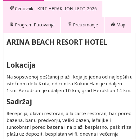
Cenovnik - KRIT HERAKLION LETO 2026
Program Putovanja
Preuzimanje
Map
ARINA BEACH RESORT HOTEL
Lokacija
Na sopstvenoj peščanoj plaži, koja je jedna od najlepših u
istočnom delu Krita, od centra Kokini Hani je udaljen
1km. Aerodrom je udaljen 10 km, grad Heraklion 14 km.
Sadržaj
Prvo
Prvo
dete 0-
dete 2-
Recepcija, glavni restoran, a la carte restoran, bar pored
noj
1.99
12.99
bazena, bar u predvorju, veliki bazen, ležaljke i
god.
god.
Besplatno
290.00
suncobrani pored bazena i na plaži besplatno, peškiri za
Besplatno
290.00
plažu uz depozit, besplatan wi fi, dnevna i večernja