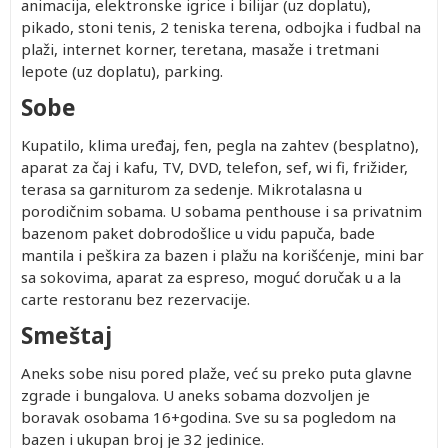
Besplatno
animacija, elektronske igrice i bilijar (uz doplatu),
290.00
pikado, stoni tenis, 2 teniska terena, odbojka i fudbal na
Besplatno
290.00
plaži, internet korner, teretana, masaže i tretmani
lepote (uz doplatu), parking.
Sobe
Kupatilo, klima uređaj, fen, pegla na zahtev (besplatno),
aparat za čaj i kafu, TV, DVD, telefon, sef, wi fi, frižider,
Po
Prvo
Prvo
Drugo
Po
Prvo
Prvo
terasa sa garniturom za sedenje. Mikrotalasna u
osobi u
dete 0-
dete 2-
dete 2-
osobi u
dete 0-
dete 2-
trokrevetnoj
porodičnim sobama. U sobama penthouse i sa privatnim
1.99
12.99
12.99
četvorokrevetnoj
1.99
12.99
sobi
god.
god.
god.
sobi
god.
god.
bazenom paket dobrodošlice u vidu papuča, bade
2,732.00
Besplatno
290.00
290.00
2,157.00
Besplatno
290.00
(Prvo
mantila i peškira za bazen i plažu na korišćenje, mini bar
2,694.00
Besplatno
290.00
290.00
2,128.00
Besplatno
290.00
dete 2-
sa sokovima, aparat za espreso, moguć doručak u a la
2,251.00
Besplatno
290.00
290.00
1,786.00
Besplatno
290.00
12.99)
carte restoranu bez rezervacije.
2,033.00
Besplatno
290.00
290.00
1,622.00
Besplatno
290.00
Smeštaj
Aneks sobe nisu pored plaže, već su preko puta glavne
zgrade i bungalova. U aneks sobama dozvoljen je
boravak osobama 16+godina. Sve su sa pogledom na
bazen i ukupan broj je 32 jedinice.