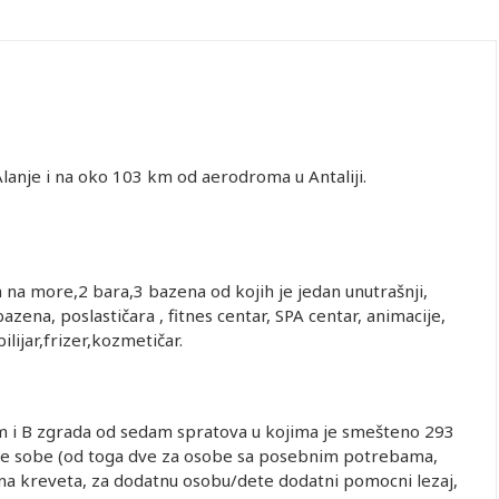
Alanje i na oko 103 km od aerodroma u Antaliji.
 dete 0-
Drugo dete 2-
Drugo dete 2-
Drugo dete 3-
 na more,2 bara,3 bazena od kojih je jedan unutrašnji,
od. (Prvo
10.99 god.
10.99 god.
10.99 god.
ena, poslastičara , fitnes centar, SPA centar, animacije,
0-1.99)
(Prvo dete 0-
(Prvo dete 2-
(Prvo dete 3-
 bilijar,frizer,kozmetičar.
1.99)
2.99)
10.99)
splatno
402.00
402.00
992.00
splatno
402.00
402.00
1,262.00
splatno
402.00
402.00
962.00
m i B zgrada od sedam spratova u kojima je smešteno 293
splatno
402.00
402.00
1,162.00
ne sobe (od toga dve za osobe sa posebnim potrebama,
splatno
402.00
402.00
942.00
jena kreveta, za dodatnu osobu/dete dodatni pomocni lezaj,
splatno
402.00
402.00
1,192.00