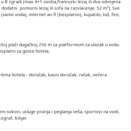
 u B zgradi (max 4+1 osoba,francuski lezaj ili dva odvojena
splatno
402.00
402.00
922.00
dodatni pomocni lezaj ili sofa na razvlacenje, 52 m²). Sve
splatno
402.00
402.00
1,092.00
 (samo voda), internet wi-fi (besplatno), kupatilo, tuš, fen,
splatno
402.00
402.00
892.00
splatno
402.00
402.00
1,122.00
splatno
402.00
402.00
872.00
splatno
402.00
402.00
1,042.00
vitoj plaži dugačkoj 250 m sa platformom za ulazak u vodu.
splatno
402.00
402.00
872.00
esplatni za goste hotela.
splatno
402.00
402.00
1,102.00
ilima hotela - doručak, kasni doručak, ručak, večera
 dete 0-
Drugo dete 2-
Drugo dete 2-
Drugo dete 3-
od. (Prvo
10.99 god.
10.99 god.
10.99 god.
0-1.99)
(Prvo dete 0-
(Prvo dete 2-
(Prvo dete 3-
1.99)
2.99)
10.99)
splatno
402.00
402.00
1,012.00
ni sokovi, usluge pranja i peglanja veša, sportovi na vodi,
splatno
402.00
402.00
1,292.00
graf, bilijar.
splatno
402.00
402.00
972.00
splatno
402.00
402.00
1,182.00