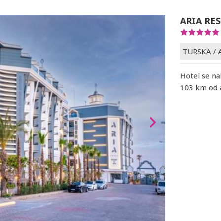
ARIA RE
TURSKA
/
Hotel se nal
103 km od a