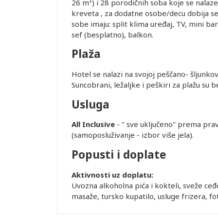
26 m²) i 28 porodičnih soba koje se nalaze
402.00
1,292.00
1,832.00
Besplatno
402.00
Be
ice dostupne
kreveta , za dodatne osobe/decu dobija se 
alidni u
402.00
1,602.00
2,352.00
Besplatno
402.00
Be
sobe imaju: split klima uređaj, TV, mini bar
402.00
1,232.00
1,742.00
Besplatno
402.00
Be
sef (besplatno), balkon.
402.00
1,642.00
2,432.00
Besplatno
402.00
Be
ednjem kursu
Plaža
402.00
1,192.00
1,672.00
Besplatno
402.00
Be
Leaflet
ur-ima i
402.00
1,502.00
2,182.00
Besplatno
402.00
Be
or zadržava
Hotel se nalazi na svojoj peščano- šljunko
402.00
1,192.00
1,672.00
Besplatno
402.00
Be
Suncobrani, ležaljke i peškiri za plažu su b
402.00
1,602.00
2,352.00
Besplatno
402.00
Be
Usluga
STRANE
 DANA PRED
SMEŠTAJ U
All Inclusive
- " sve uključeno" prema prav
REMENA
(samoposluživanje - izbor više jela).
rugo dete 2-
Po osobi u
Single
Prvo dete 0-
Prvo dete 2-
Drugo
Popusti i doplate
10.99 god.
trokrevetnoj
1.99 god.
10.99 god.
1.99 g
Prvo dete 2-
sobi
dete 
Aktivnosti uz doplatu:
2.99)
402.00
1,442.00
2,092.00
Besplatno
402.00
Be
uštaju
Uvozna alkoholna pića i kokteli, sveže ceđe
402.00
1,942.00
2,932.00
Besplatno
402.00
Be
recepciji
masaže, tursko kupatilo, usluge frizera, foto
402.00
1,382.00
1,982.00
Besplatno
402.00
Be
lobiju, ali
402.00
1,752.00
2,612.00
Besplatno
402.00
Be
ućnosti da