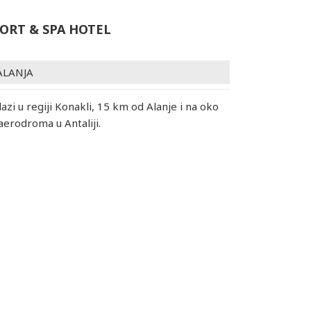
SORT & SPA HOTEL
ALANJA
azi u regiji Konakli, 15 km od Alanje i na oko
erodroma u Antaliji.