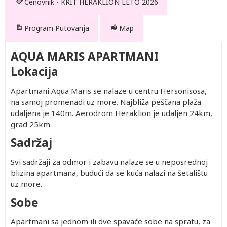
Cenovnik - KRIT HERAKLION LETO 2026
Program Putovanja
Map
AQUA MARIS APARTMANI
Lokacija
Apartmani Aqua Maris se nalaze u centru Hersonisosa,
na samoj promenadi uz more. Najbliža peščana plaža
udaljena je 140m. Aerodrom Heraklion je udaljen 24km,
grad 25km.
Sadržaj
Drugo
1.Dodatni
Prvo
Prvo
2.Dodatni
dete 2-
ležaj
dete 0-
dete 2-
ležaj
Svi sadržaji za odmor i zabavu nalaze se u neposrednoj
11.99
1.99
11.99
blizina apartmana, budući da se kuća nalazi na šetalištu
god.
god.
god.
290.00
566.00
Besplatno
290.00
557.00
uz more.
(Prvo
290.00
566.00
Besplatno
290.00
557.00
dete 2-
Sobe
290.00
513.00
Besplatno
290.00
506.00
11.99)
290.00
493.00
Besplatno
290.00
490.00
Apartmani sa jednom ili dve spavaće sobe na spratu, za