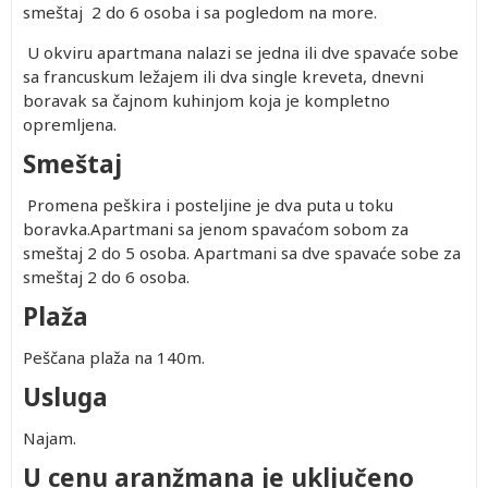
smeštaj 2 do 6 osoba i sa pogledom na more.
U okviru apartmana nalazi se jedna ili dve spavaće sobe
sa francuskum ležajem ili dva single kreveta, dnevni
boravak sa čajnom kuhinjom koja je kompletno
Prvo
opremljena.
dete 2-
Smeštaj
11.99
god.
no
290.00
Promena peškira i posteljine je dva puta u toku
no
290.00
boravka.Apartmani sa jenom spavaćom sobom za
no
290.00
smeštaj 2 do 5 osoba. Apartmani sa dve spavaće sobe za
no
290.00
smeštaj 2 do 6 osoba.
Plaža
Peščana plaža na 140m.
Usluga
Najam.
U cenu aranžmana je uključeno