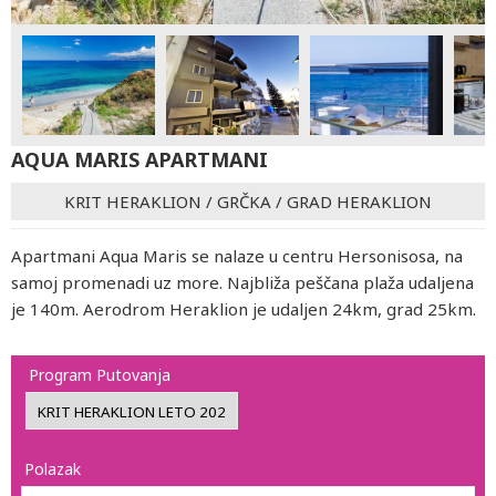
AQUA MARIS APARTMANI
KRIT HERAKLION
/
GRČKA
/
GRAD HERAKLION
Apartmani Aqua Maris se nalaze u centru Hersonisosa, na
samoj promenadi uz more. Najbliža peščana plaža udaljena
je 140m. Aerodrom Heraklion je udaljen 24km, grad 25km.
Program Putovanja
Polazak