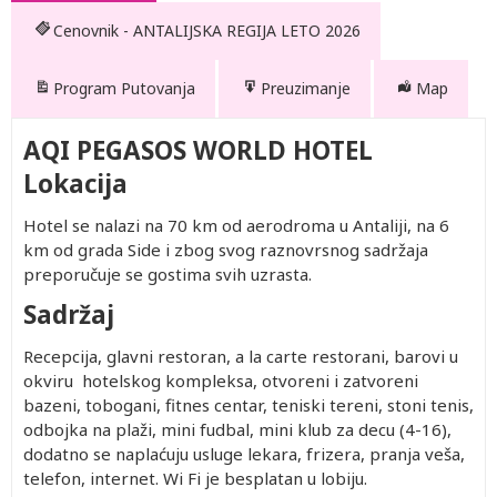
Cenovnik - ANTALIJSKA REGIJA LETO 2026
Program Putovanja
Preuzimanje
Map
AQI PEGASOS WORLD HOTEL
Lokacija
Hotel se nalazi na 70 km od aerodroma u Antaliji, na 6
km od grada Side i zbog svog raznovrsnog sadržaja
preporučuje se gostima svih uzrasta.
Sadržaj
Drugo
Recepcija, glavni restoran, a la carte restorani, barovi u
Po
Prvo
Prvo
Po
Single
Prvo
Prvo
Drugo
dete 2-
osobi u
dete 0-
dete 2-
osobi u
dete 0-
dete 2-
dete 0-
okviru hotelskog kompleksa, otvoreni i zatvoreni
12.99
trokrevetnoj
1.99
12.99
četvorokrevetnoj
1.99
12.99
1.99
bazeni, tobogani, fitnes centar, teniski tereni, stoni tenis,
god.
sobi
god.
god.
sobi
god.
god.
god.
402.00
1,812.00
Besplatno
402.00
1,742.00
4,202.00
Besplatno
402.00
Besplat
odbojka na plaži, mini fudbal, mini klub za decu (4-16),
(Prvo
(Prvo
dodatno se naplaćuju usluge lekara, frizera, pranja veša,
402.00
2,582.00
Besplatno
402.00
2,462.00
6,332.00
Besplatno
402.00
Besplat
dete 2-
dete 0-
telefon, internet. Wi Fi je besplatan u lobiju.
402.00
1,812.00
Besplatno
402.00
1,742.00
4,202.00
Besplatno
402.00
Besplat
12.99)
1.99)