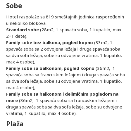
402.00
2,392.00
Besplatno
402.00
2,282.00
5,802.00
Besplatno
402.00
Besplat
Sobe
402.00
1,812.00
Besplatno
402.00
1,742.00
4,202.00
Besplatno
402.00
Besplat
Hotel raspolaže sa 819 smeštajnih jedinica raspoređenih
402.00
2,582.00
Besplatno
402.00
2,462.00
6,332.00
Besplatno
402.00
Besplat
u nekoliko blokova.
402.00
1,812.00
Besplatno
402.00
1,742.00
4,202.00
Besplatno
402.00
Besplat
Standard sobe
(28m2, 1 spavaća soba, 1 kupatilo, max
402.00
2,392.00
Besplatno
402.00
2,282.00
5,802.00
Besplatno
402.00
Besplat
2+1 dete),
402.00
1,812.00
Besplatno
402.00
1,742.00
4,202.00
Besplatno
402.00
Besplat
Family sobe bez balkona, pogled kopno
(33m2, 1
402.00
2,562.00
Besplatno
402.00
2,442.00
6,282.00
Besplatno
402.00
Besplat
spavaća soba sa 2 odvojena ležaja i druga spavaća soba
402.00
1,792.00
Besplatno
402.00
1,722.00
4,152.00
Besplatno
402.00
Besplat
sa dva sofa ležaja, sobe su odvojene vratima, 1 kupatilo,
402.00
2,312.00
Besplatno
402.00
2,212.00
5,592.00
Besplatno
402.00
Besplat
max 4 osobe),
402.00
1,742.00
Besplatno
402.00
1,672.00
3,992.00
Besplatno
402.00
Besplat
Family sobe sa balkonom, pogled kopno
(36m2, 1
402.00
2,432.00
Besplatno
402.00
2,322.00
5,922.00
Besplatno
402.00
Besplat
spavaća soba sa francuskim ležajem i druga spavaća soba
sa dva sofa ležaja, sobe su odvojene vratima, 1 kupatilo,
max 4 osobe),
Family sobe sa balkonom i delimičnim pogledom na
more
(36m2, 1 spavaća soba sa francuskim ležajem i
druga spavaća soba sa dva sofa ležaja, sobe su odvojene
Drugo
Po
Prvo
Prvo
Po
Single
Prvo
Prvo
Drugo
vratima, 1 kupatilo, max 4 osobe).
dete 2-
osobi u
dete 0-
dete 2-
osobi u
dete 0-
dete 2-
dete 0-
12.99
trokrevetnoj
1.99
12.99
četvorokrevetnoj
1.99
12.99
1.99
Plaža
god.
sobi
god.
god.
sobi
god.
god.
god.
402.00
1,772.00
Besplatno
402.00
1,702.00
4,092.00
Besplatno
402.00
Besplat