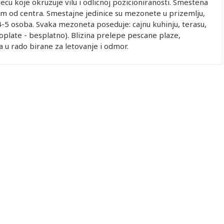
cvecu koje okruzuje vilu i odlicnoj pozicioniranosti. Smestena
m od centra. Smestajne jedinice su mezonete u prizemlju,
-5 osoba. Svaka mezoneta poseduje: cajnu kuhinju, terasu,
doplate - besplatno). Blizina prelepe pescane plaze,
lla u rado birane za letovanje i odmor.