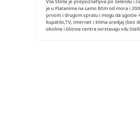
Vila Stella je prepoznatljiva po zelenilu i 
je u Platanima na samo 80m od mora i 200
prvom i drugom spratu i mogu da ugoste 4
kupatilo,TV, internet i klima uredjaj (bez 
okolina i blizina centra svrstavaju vilu Ste