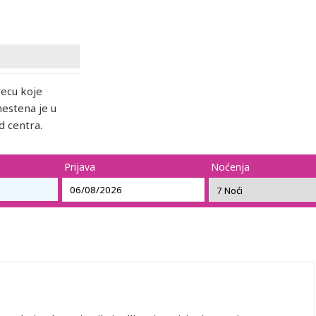
vecu koje
mestena je u
 centra.
Prijava
Noćenja