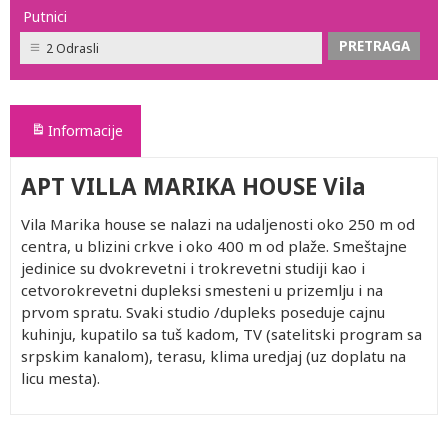
Putnici
2 Odrasli
Informacije
APT VILLA MARIKA HOUSE Vila
Vila Marika house se nalazi na udaljenosti oko 250 m od
centra, u blizini crkve i oko 400 m od plaže. Smeštajne
jedinice su dvokrevetni i trokrevetni studiji kao i
cetvorokrevetni dupleksi smesteni u prizemlju i na
prvom spratu. Svaki studio /dupleks poseduje cajnu
kuhinju, kupatilo sa tuš kadom, TV (satelitski program sa
srpskim kanalom), terasu, klima uredjaj (uz doplatu na
licu mesta).