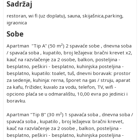
Sadržaj
restoran, wi fi (uz doplatu), sauna, skijašnica,parking,
igraonica
Sobe
Apartman "Tip A" (50 m²) 2 spavaće sobe , dnevna soba
/ spavaća soba , kupatilo, broj ležajeva: bračni krevet x2,
kauč na razvlačenje za 2 osobe, balkon, posteljina -
besplatno, peškiri - besplatno, kuhinjska posteljina -
besplatno, kupatilo: toalet, tuš, dnevni boravak: prostor
za sedenje, kuhinja: rerna, šporet na gas / struju, aparat
za kafu, frižider, kuvalo za vodu, telefon, TV, wifi -
opciono plaća se u odmaralištu, 10,00 evra po jedinici i
boravku.
Apartman "Tip B" (30 m²) 1 spavaća soba , dnevna soba /
spavaća soba , kupatilo , broj ležajeva: bračni krevet,
kauč na razvlačenje za 2 osobe , balkon, posteljina -
besplatno, peškiri - besplatno, kuhinjska posteljina -