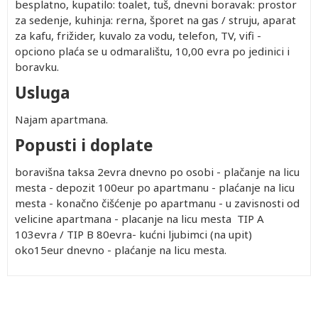
besplatno, kupatilo: toalet, tuš, dnevni boravak: prostor
za sedenje, kuhinja: rerna, šporet na gas / struju, aparat
za kafu, frižider, kuvalo za vodu, telefon, TV, vifi -
opciono plaća se u odmaralištu, 10,00 evra po jedinici i
boravku.
Usluga
Najam apartmana.
Popusti i doplate
boravišna taksa 2evra dnevno po osobi - plačanje na licu
mesta - depozit 100eur po apartmanu - plaćanje na licu
mesta - konačno čišćenje po apartmanu - u zavisnosti od
velicine apartmana - placanje na licu mesta TIP A
103evra / TIP B 80evra- kućni ljubimci (na upit)
oko15eur dnevno - plaćanje na licu mesta.