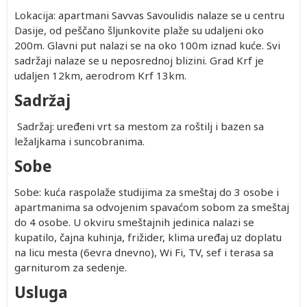
Lokacija: apartmani Savvas Savoulidis nalaze se u centru
Dasije, od peščano šljunkovite plaže su udaljeni oko
200m. Glavni put nalazi se na oko 100m iznad kuće. Svi
sadržaji nalaze se u neposrednoj blizini. Grad Krf je
udaljen 12km, aerodrom Krf 13km.
Sadržaj
Sadržaj: uređeni vrt sa mestom za roštilj i bazen sa
ležaljkama i suncobranima.
Sobe
Sobe: kuća raspolaže studijima za smeštaj do 3 osobe i
apartmanima sa odvojenim spavaćom sobom za smeštaj
do 4 osobe. U okviru smeštajnih jedinica nalazi se
kupatilo, čajna kuhinja, frižider, klima uređaj uz doplatu
na licu mesta (6evra dnevno), Wi Fi, TV, sef i terasa sa
garniturom za sedenje.
Usluga