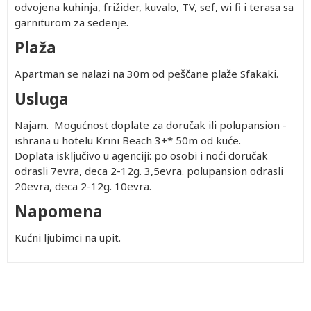
odvojena kuhinja, frižider, kuvalo, TV, sef, wi fi i terasa sa
garniturom za sedenje.
Plaža
Apartman se nalazi na 30m od peščane plaže Sfakaki.
Usluga
Najam. Mogućnost doplate za doručak ili polupansion -
ishrana u hotelu Krini Beach 3+* 50m od kuće.
Doplata isključivo u agenciji: po osobi i noći doručak
odrasli 7evra, deca 2-12g. 3,5evra. polupansion odrasli
20evra, deca 2-12g. 10evra.
Napomena
Kućni ljubimci na upit.