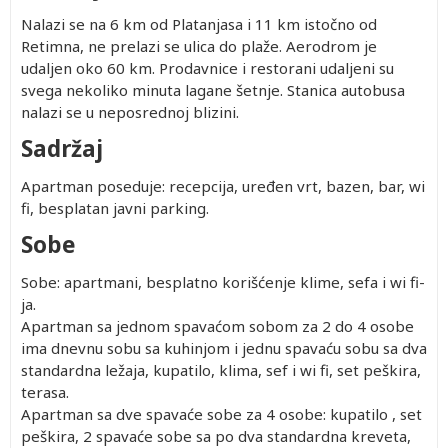
Nalazi se na 6 km od Platanjasa i 11 km istočno od
Retimna, ne prelazi se ulica do plaže. Aerodrom je
udaljen oko 60 km. Prodavnice i restorani udaljeni su
svega nekoliko minuta lagane šetnje. Stanica autobusa
nalazi se u neposrednoj blizini.
Sadržaj
Apartman poseduje: recepcija, uređen vrt, bazen, bar, wi
fi, besplatan javni parking.
Sobe
Sobe: apartmani, besplatno korišćenje klime, sefa i wi fi-
ja.
Apartman sa jednom spavaćom sobom za 2 do 4 osobe
ima dnevnu sobu sa kuhinjom i jednu spavaću sobu sa dva
standardna ležaja, kupatilo, klima, sef i wi fi, set peškira,
terasa.
Apartman sa dve spavaće sobe za 4 osobe: kupatilo , set
peškira, 2 spavaće sobe sa po dva standardna kreveta,