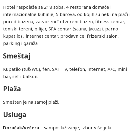
Hotel raspolaže sa 218 soba, 4 restorana domaće i
internacionalne kuhinje, 5 barova, od kojih su neki na plaži i
pored bazena, zatvoreni I otvoreni bazen, fitness centar,
teniski tereni, bilijar, SPA centar (sauna, Jacuzzi, parno
kupatilo) , internet centar, prodavnice, frizerski salon,
parking i garaža.
Smeštaj
Kupatilo (tuš/WC), fen, SAT TV, telefon, internet, A/C, mini
bar, sef i balkon.
Plaža
Smešten je na samoj plaži.
Usluga
Doručak/večera
– samposluživanje, izbor više jela.