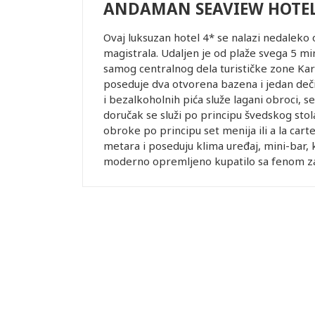
ANDAMAN SEAVIEW HOTEL
Ovaj luksuzan hotel 4* se nalazi nedaleko
magistrala. Udaljen je od plaže svega 5 mi
samog centralnog dela turističke zone Karo
poseduje dva otvorena bazena i jedan deči
i bezalkoholnih pića služe lagani obroci, s
doručak se služi po principu švedskog stola
obroke po principu set menija ili a la cart
metara i poseduju klima uređaj, mini-bar, ka
moderno opremljeno kupatilo sa fenom za 