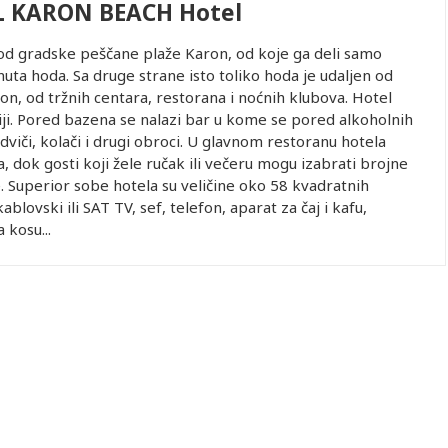
 KARON BEACH Hotel
 od gradske peščane plaže Karon, od koje ga deli samo
nuta hoda. Sa druge strane isto toliko hoda je udaljen od
n, od tržnih centara, restorana i noćnih klubova. Hotel
ji. Pored bazena se nalazi bar u kome se pored alkoholnih
edviči, kolači i drugi obroci. U glavnom restoranu hotela
, dok gosti koji žele ručak ili večeru mogu izabrati brojne
e. Superior sobe hotela su veličine oko 58 kvadratnih
blovski ili SAT TV, sef, telefon, aparat za čaj i kafu,
kosu...