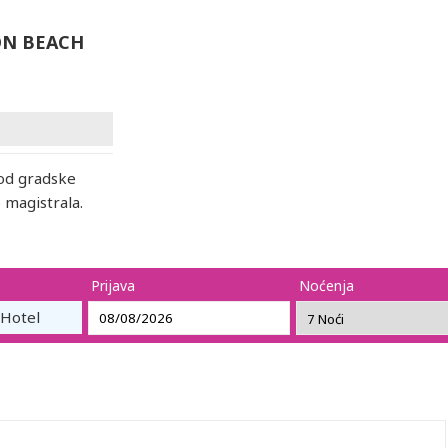
ON BEACH
 od gradske
 magistrala.
Prijava
Noćenja
Hotel