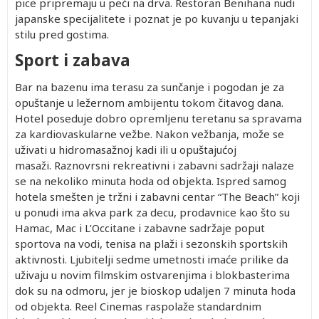
pice pripremaju u peći na drva. Restoran Benihana nudi
japanske specijalitete i poznat je po kuvanju u tepanjaki
stilu pred gostima.
Sport i zabava
Bar na bazenu ima terasu za sunčanje i pogodan je za
opuštanje u ležernom ambijentu tokom čitavog dana.
Hotel poseduje dobro opremljenu teretanu sa spravama
za kardiovaskularne vežbe. Nakon vežbanja, može se
uživati u hidromasažnoj kadi ili u opuštajućoj
masaži.
Raznovrsni rekreativni i zabavni sadržaji nalaze
se na nekoliko minuta hoda od objekta. Ispred samog
hotela smešten je tržni i zabavni centar “The Beach” koji
u ponudi ima akva park za decu, prodavnice kao što su
Hamac, Mac i L’Occitane i zabavne sadržaje poput
sportova na vodi, tenisa na plaži i sezonskih sportskih
aktivnosti. Ljubitelji sedme umetnosti imaće prilike da
uživaju u novim filmskim ostvarenjima i blokbasterima
dok su na odmoru, jer je bioskop udaljen 7 minuta hoda
od objekta. Reel Cinemas raspolaže standardnim