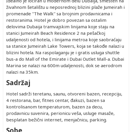
Idealno je lociran u modernom delu Dubaija, smešten na
živahnom šetalištu u neposrednoj blizini plaže Jumeirah i
promenade ''The Walk'' sa brojnim prodavnicama i
restoranima. Hotel je dobro povezan sa ostalim
delovima Dubaija tramvajskim linijama koje staju na
stanici Jumeirah Beach Residence 2 na pe
š
a
č
koj
udaljenosti od hotela, i linijama metroa koje saobraćaju
sa stanice Jumeirah Lake Towers, koja se takođe nalazi u
blizini hotela. Na raspolaganju je i gratis usluga shuttle
bus-a do Mall of the Emirate i Dubai Outlet Mall-a. Dubai
Marina se nalazi na 600m udaljenosti, dok se aerodrom
nalazi na 35km.
Sadržaj
Hotel sadrži teretanu, saunu, otvoreni bazen, recepciju,
4 restorana, bar, fitnes centar, đakuzi, bazen sa
kontrolisanom temperaturom, bazen za decu,
prodavnicu suvenira, perionicu veša, usluge masaže,
besplatan bežični internet, menjačnicu, parking.
Sobe