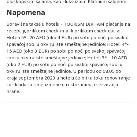
bioskopskim salama, kao i luksuznim Platinum salonom.
Napomena
Boravišna taksa u hotelu - TOURISM DIRHAM plaćanje na
recepciji,prilikom check in-a ili prilikom check out-a:
Hoteli 5*- 20 AED (oko 4 EUR) po sobi po noći po svakoj
spavaćoj sobi u okviru iste smeštajne jedinice; Hoteli 4*-
15 AED (oko 3 EUR) po sobi po noći po svakoj spavaćoj
sobi u okviru iste smeštajne jedinice; Hoteli 3* - 10 AED
(oko 2 EUR) po sobi po noći po svakoj spavaćoj sobi u
okviru iste smeštajne jedinice
. U periodu od 08.05.do
kraja septembra 2023 u hotelu će biti u toku renoviranje
i u skladu sa time izmene u restoranima i serviranju
hrane.