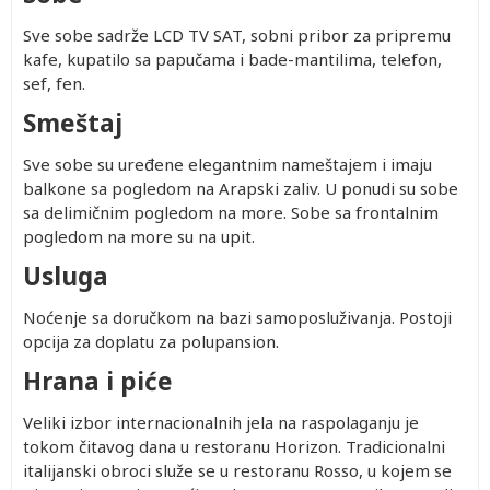
Sve sobe sadrže LCD TV SAT, sobni pribor za pripremu
kafe, kupatilo sa papučama i bade-mantilima, telefon,
sef, fen.
Smeštaj
Sve sobe su uređene elegantnim nameštajem i imaju
balkone sa pogledom na Arapski zaliv. U ponudi su sobe
sa delimi
č
nim pogledom na more. Sobe sa frontalnim
pogledom na more su na upit.
Usluga
Noćenje sa doručkom na bazi samoposluživanja. Postoji
opcija za doplatu za polupansion.
Hrana i piće
Veliki izbor internacionalnih jela na raspolaganju je
tokom čitavog dana u restoranu Horizon. Tradicionalni
italijanski obroci služe se u restoranu Rosso, u kojem se