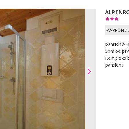
ALPENRO
KAPRUN
/
pansion Alp
50m od prve
Kompleks b
pansiona.