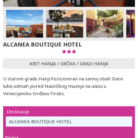
ALCANEA BOUTIQUE HOTEL
KRIT HANJA
/
GRČKA
/
GRAD HANJA
U starom gradu Hanji.Pozicioniran na samoj obali Stare
luke,odmah pored Nautičkog muzeja na ulazu u
Venecijansku tvrđavu Firaks.
Destinacije
ALCANEA BOUTIQUE HOTEL
Prijava