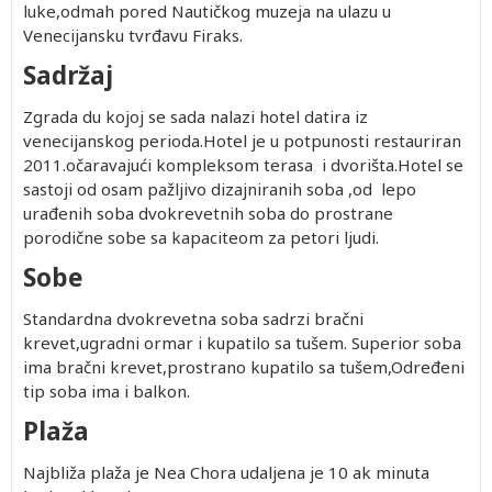
luke,odmah pored Nautičkog muzeja na ulazu u
Venecijansku tvrđavu Firaks.
Sadržaj
Zgrada du kojoj se sada nalazi hotel datira iz
venecijanskog perioda.Hotel je u potpunosti restauriran
2011.očaravajući kompleksom terasa i dvorišta.Hotel se
sastoji od osam pažljivo dizajniranih soba ,od lepo
urađenih soba dvokrevetnih soba do prostrane
porodične sobe sa kapaciteom za petori ljudi.
Sobe
Standardna dvokrevetna soba sadrzi bračni
krevet,ugradni ormar i kupatilo sa tušem. Superior soba
ima bračni krevet,prostrano kupatilo sa tušem,Određeni
tip soba ima i balkon.
Plaža
Najbliža plaža je Nea Chora udaljena je 10 ak minuta