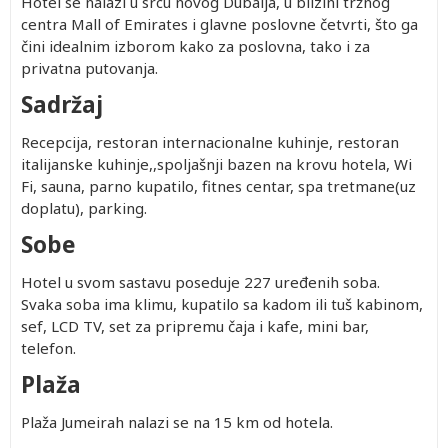
Hotel se nalazi u srcu novog Dubaija, u blizini tržnog
centra Mall of Emirates i glavne poslovne četvrti, što ga
čini idealnim izborom kako za poslovna, tako i za
privatna putovanja.
Sadržaj
Recepcija, restoran internacionalne kuhinje, restoran
italijanske kuhinje,,spoljašnji bazen na krovu hotela, Wi
Fi, sauna, parno kupatilo, fitnes centar, spa tretmane(uz
doplatu), parking.
Sobe
Hotel u svom sastavu poseduje 227 uređenih soba.
Svaka soba ima klimu, kupatilo sa kadom ili tuš kabinom,
sef, LCD TV, set za pripremu čaja i kafe, mini bar,
telefon.
Plaža
Plaža Jumeirah nalazi se na 15 km od hotela.