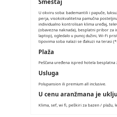
Smeštaj
U okviru soba: bademantili i papuče, luksuzn
perja, visokokvalitetna pamučna posteljina i
individualno kontrolisan klima uređaj, tele
(obavezna naknada), besplatni pribor za ins
laptop), ogledalo u punoj dužini, Wi-Fi pr
tipovima soba nalazi se đakuzi na terasi (
Plaža
Peščana uređena ispred hotela besplatna 
Usluga
Polupansion ili premium all inclusive.
U cenu aranžmana je uklj
Klima, sef, wi fi, peškiri za bazen / plažu, 