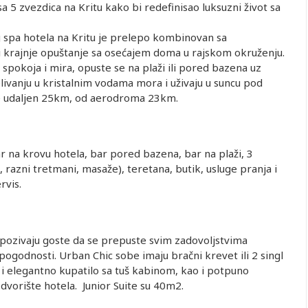
a 5 zvezdica na Kritu kako bi redefinisao luksuzni život sa
g spa hotela na Kritu je prelepo kombinovan sa
i krajnje opuštanje sa osećajem doma u rajskom okruženju.
e spokoja i mira, opuste se na plaži ili pored bazena uz
plivanju u kristalnim vodama mora i uživaju u suncu pod
e udaljen 25km, od aerodroma 23km.
ar na krovu hotela, bar pored bazena, bar na plaži, 3
 razni tretmani, masaže), teretana, butik, usluge pranja i
rvis.
 pozivaju goste da se prepuste svim zadovoljstvima
ogodnosti. Urban Chic sobe imaju bračni krevet ili 2 singl
e i elegantno kupatilo sa tuš kabinom, kao i potpuno
dvorište hotela. Junior Suite su 40m2.