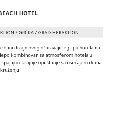
BEACH HOTEL
AKLION
/
GRČKA
/
GRAD HERAKLION
rbani dizajn ovog očaravajućeg spa hotela na
relepo kombinovan sa atmosferom hotela u
 spajajući krajnje opuštanje sa osećajem doma
okruženju