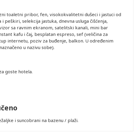
i toaletni pribor, fen, visokokvalitetni dušeci i jastuci od
 peškiri, selekcija jastuka, dnevna usluga čišćenja,
vizor sa ravnim ekranom, satelitski kanali, mini bar
tant kafu i čaj, besplatan espreso, sef (veličina za
istup internetu, poziv za buđenje, balkon. U određenim
*naznačeno u nazivu sobe).
za goste hotela.
učeno
ležaljke i suncobrani na bazenu / plaži.