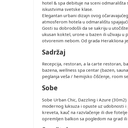
hotel & spa debituje na sceni odmarališta s
iskustvima svetske klase.
Elegantan urbani dizajn ovog očaravajuće
atmosferom hotela u odmaralištu spajajuć
Gosti su dobrodošli da se sakriju u utočišt
ukusan koktel, urone u bazen ili uživaju u 
otvorenim nebom. Od grada Herakliona j
Sadržaj
Recepcija, restoran, a la carte restoran, b
bazena, wellness spa centar (bazen, sauna,
peglanja veša / hemijsko čišćenje, room se
Sobe
Sobe Urban Chic, Dazzling i Azure (30m2)
modernog luksuza i opuste uz udobnosti i p
Leaflet
kreveta, kauč na razvlačenje ili dve fotelj
opremljen balkon sa pogledom na grad ili 