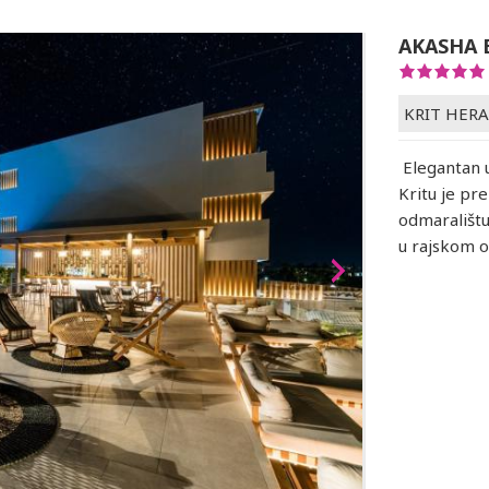
AKASHA 
KRIT HER
Elegantan u
Kritu je p
odmaralištu
u rajskom 