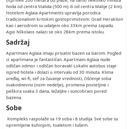
otprilike 200 metara od plaže, na samo nekoliko minuta
hoda od centra Stalida (500 m) ili od centra Malije (2 km).
Hotelom Aglaia Apartments upravlja porodica
tradicionalnim kritskim gostoprimstvom. Grad Heraklion
kao i aerodrom su udaljeni oko 33km prema zapadu.
Agio NIkolaos nalazi se oko 28km prema istoku.
Sadržaj
Apartmani Aglaia imaju privatni bazen sa barom. Pogled
iz apartmana je fantastičan. Apartmani Aglaia nude
odličan odmor i odličan boravak! Lokalni autobus staje
ispred hotela i dolazi u intervalu od 30 minuta. Klima
uređaj, wi-fi, sef za čuvanje vrednosti, čišćenje soba
svakodnevno (osim nedelje), promena posteljine i
peškira svaka 3 dana, ležaljke i suncobrani pored
bazena.
Sobe
Kompleks raspolaže sa 19 soba i 8 studija. Sve sobe su
opremljene kuhinjom, toaletom i tušem.