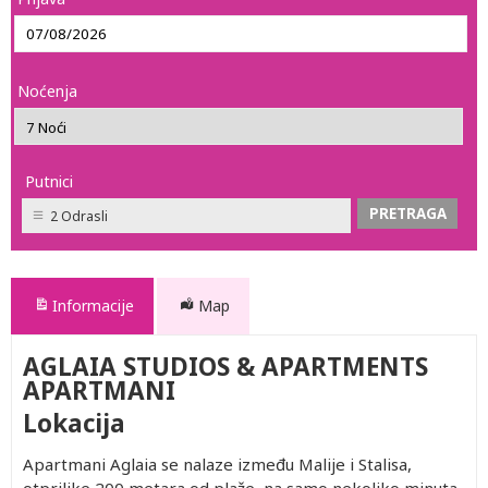
Noćenja
Putnici
2 Odrasli
Informacije
Map
AGLAIA STUDIOS & APARTMENTS
APARTMANI
Lokacija
Apartmani Aglaia se nalaze između Malije i Stalisa,