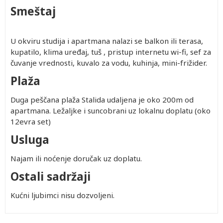
Smeštaj
U okviru studija i apartmana nalazi se balkon ili terasa,
kupatilo, klima uređaj, tuš , pristup internetu wi-fi, sef za
čuvanje vrednosti, kuvalo za vodu, kuhinja, mini-frižider.
Plaža
Duga peščana plaža Stalida udaljena je oko 200m od
apartmana. Ležaljke i suncobrani uz lokalnu doplatu (oko
12evra set)
Usluga
Najam ili noćenje doručak uz doplatu.
Ostali sadržaji
Kućni ljubimci nisu dozvoljeni.