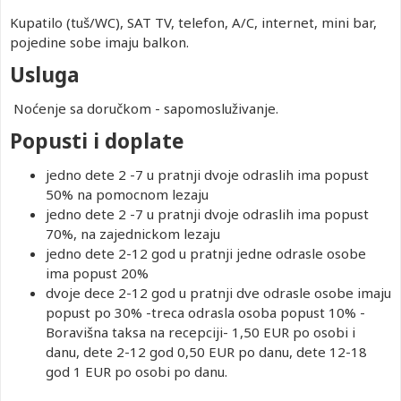
Kupatilo (tuš/WC), SAT TV, telefon, A/C, internet, mini bar,
pojedine sobe imaju balkon.
Usluga
Noćenje sa doručkom - sapomosluživanje.
Popusti i doplate
jedno dete 2 -7 u pratnji dvoje odraslih ima popust
50% na pomocnom lezaju
jedno dete 2 -7 u pratnji dvoje odraslih ima popust
70%, na zajednickom lezaju
jedno dete 2-12 god u pratnji jedne odrasle osobe
ima popust 20%
dvoje dece 2-12 god u pratnji dve odrasle osobe imaju
popust po 30% -treca odrasla osoba popust 10% -
Boravišna taksa na recepciji- 1,50 EUR po osobi i
danu, dete 2-12 god 0,50 EUR po danu, dete 12-18
god 1 EUR po osobi po danu.