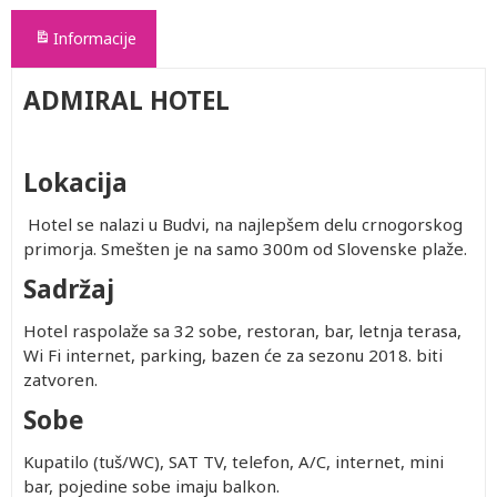
Informacije
ADMIRAL HOTEL
Lokacija
Hotel se nalazi u Budvi, na najlepšem delu crnogorskog
primorja. Smešten je na samo 300m od Slovenske plaže.
Sadržaj
Hotel raspolaže sa 32 sobe, restoran, bar, letnja terasa,
Wi Fi internet, parking, bazen će za sezonu 2018. biti
zatvoren.
Sobe
Kupatilo (tuš/WC), SAT TV, telefon, A/C, internet, mini
bar, pojedine sobe imaju balkon.