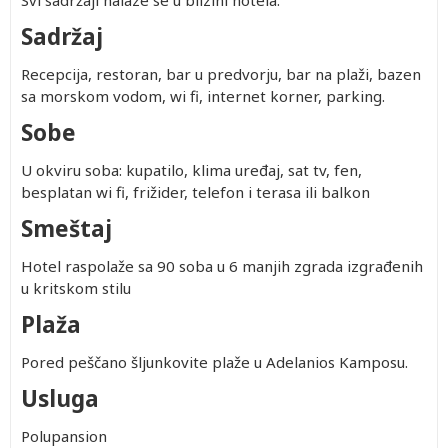
Svi sadržaji nalaze se u blizini hotela.
Sadržaj
Recepcija, restoran, bar u predvorju, bar na plaži, bazen
sa morskom vodom, wi fi, internet korner, parking.
Sobe
U okviru soba: kupatilo, klima uređaj, sat tv, fen,
besplatan wi fi, frižider, telefon i terasa ili balkon
Smeštaj
Hotel raspolaže sa 90 soba u 6 manjih zgrada izgrađenih
u kritskom stilu
Plaža
Pored peščano šljunkovite plaže u Adelanios Kamposu.
Usluga
Polupansion