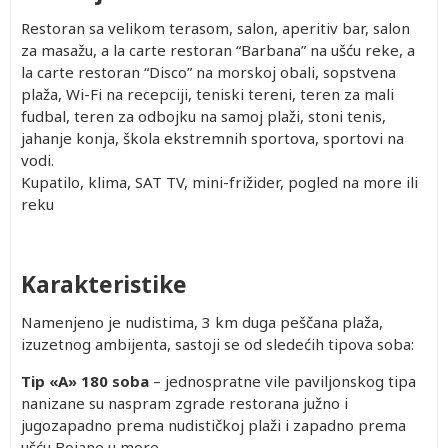
Restoran sa velikom terasom, salon, aperitiv bar, salon
za masažu, a la carte restoran “Barbana” na ušću reke, a
la carte restoran “Disco” na morskoj obali, sopstvena
plaža, Wi-Fi na recepciji, teniski tereni, teren za mali
fudbal, teren za odbojku na samoj plaži, stoni tenis,
jahanje konja, škola ekstremnih sportova, sportovi na
vodi.
Kupatilo, klima, SAT TV, mini-frižider, pogled na more ili
reku
Karakteristike
Namenjeno je nudistima, 3 km duga peščana plaža,
izuzetnog ambijenta, sastoji se od sledećih tipova soba:
Tip «A» 180 soba
– jednospratne vile paviljonskog tipa
nanizane su naspram zgrade restorana južno i
jugozapadno prema nudističkoj plaži i zapadno prema
ušću Bojane u more.