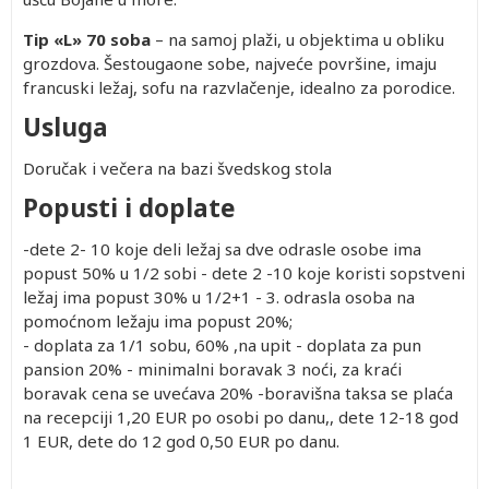
Tip «L» 70 soba
– na samoj plaži, u objektima u obliku
grozdova. Šestougaone sobe, najveće površine, imaju
francuski ležaj, sofu na razvlačenje, idealno za porodice.
Usluga
Doručak i večera na bazi švedskog stola
Popusti i doplate
-dete 2- 10 koje deli ležaj sa dve odrasle osobe ima
popust 50% u 1/2 sobi - dete 2 -10 koje koristi sopstveni
ležaj ima popust 30% u 1/2+1 - 3. odrasla osoba na
pomoćnom ležaju ima popust 20%;
- doplata za 1/1 sobu, 60% ,na upit - doplata za pun
pansion 20% - minimalni boravak 3 noći, za kraći
boravak cena se uvećava 20% -boravišna taksa se plaća
na recepciji 1,20 EUR po osobi po danu,, dete 12-18 god
1 EUR, dete do 12 god 0,50 EUR po danu.