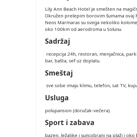
Lily Ann Beach Hotel je smešten na magič
Okružen prelepim borovim šumama ovaj hote
Neos Marmaras su svega nekoliko kolometar
oko 100km od aerodroma u Solunu.
Sadržaj
recepcija 24h, restoran, menjačnica, parki
bar, bašta, sef uz doplatu.
Smeštaj
sve sobe imaju klimu, telefon, sat TV, kupat
Usluga
polupansion (doručak-večera)
Sport i zabava
bazen, ležaljke i suncobrani na plaži i oko 