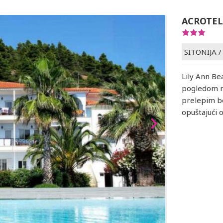
ACROTEL
SITONIJA
Lily Ann B
pogledom na
prelepim b
opuštajući 