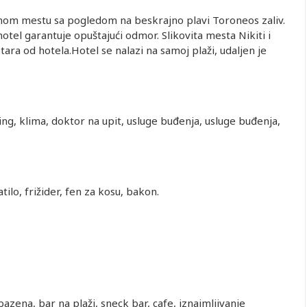
nom mestu sa pogledom na beskrajno plavi Toroneos zaliv.
l garantuje opuštajući odmor. Slikovita mesta Nikiti i
a od hotela.Hotel se nalazi na samoj plaži, udaljen je
ng, klima, doktor na upit, usluge buđenja, usluge buđenja,
ilo, frižider, fen za kosu, bakon.
bazena, bar na plaži, sneck bar, cafe, iznajmljivanje