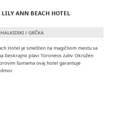
 LILY ANN BEACH HOTEL
/
HALKIDIKI
/
GRČKA
each Hotel je smešten na magičnom mestu sa
 beskrajno plavi Toroneos zaliv. Okružen
orovim šumama ovaj hotel garantuje
odmor.