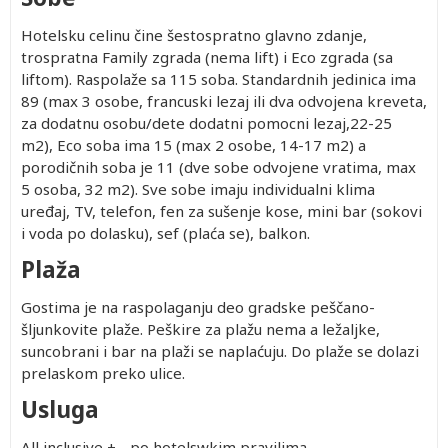
Hotelsku celinu čine šestospratno glavno zdanje,
trospratna Family zgrada (nema lift) i Eco zgrada (sa
liftom). Raspolaže sa 115 soba. Standardnih jedinica ima
89 (max 3 osobe, francuski lezaj ili dva odvojena kreveta,
za dodatnu osobu/dete dodatni pomocni lezaj,22-25
m2), Eco soba ima 15 (max 2 osobe, 14-17 m2) a
porodičnih soba je 11 (dve sobe odvojene vratima, max
5 osoba, 32 m2). Sve sobe imaju individualni klima
uređaj, TV, telefon, fen za sušenje kose, mini bar (sokovi
i voda po dolasku), sef (plaća se), balkon.
Plaža
Gostima je na raspolaganju deo gradske peščano-
šljunkovite plaže. Peškire za plažu nema a ležaljke,
suncobrani i bar na plaži se naplaćuju. Do plaže se dolazi
prelaskom preko ulice.
Usluga
All inclusive + - po hotelswkim pravilima