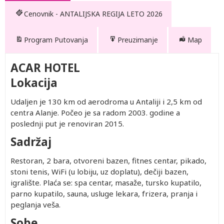
Cenovnik - ANTALIJSKA REGIJA LETO 2026
Program Putovanja
Preuzimanje
Map
ACAR HOTEL
Lokacija
Udaljen je 130 km od aerodroma u Antaliji i 2,5 km od
centra Alanje. Počeo je sa radom 2003. godine a
poslednji put je renoviran 2015.
Sadržaj
Restoran, 2 bara, otvoreni bazen, fitnes centar, pikado,
stoni tenis, WiFi (u lobiju, uz doplatu), dečiji bazen,
igralište. Plaća se: spa centar, masaže, tursko kupatilo,
parno kupatilo, sauna, usluge lekara, frizera, pranja i
peglanja veša.
Sobe