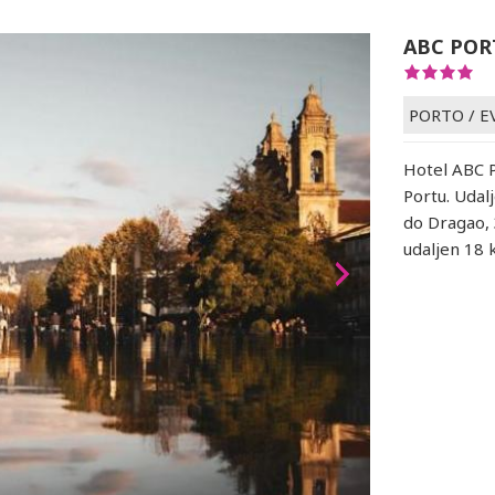
ABC POR
PORTO
/
E
Hotel ABC P
Portu. Udal
do Dragao,
udaljen 18 