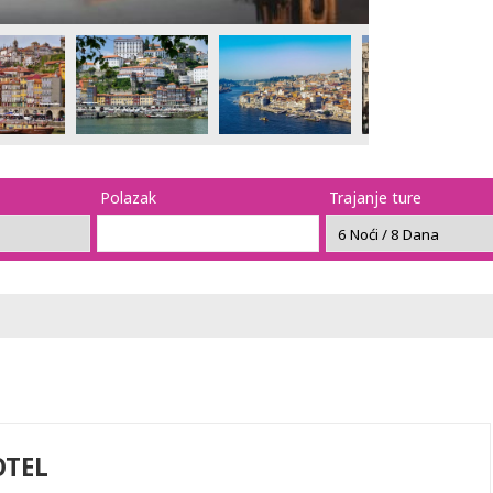
Polazak
Trajanje ture
OTEL