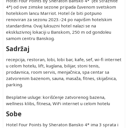
Hotel Four Points by Sheraton Bansko 4* (ex Strazhite
4*) od ove zimske sezone pripada čuvenom svetskom
hotelskom lancu Marriot. Hotel će biti potpuno
renoviran za sezonu 2023.-24 po najvišim hotelskim
standardima. Ovaj luksuzni hotel nalazi se na
ekskluzivnoj lokaciji u Banskom, 250 m od gondoleu
samom centru Banskog.
Sadržaj
recepcija, restoran, lobi, lobi bar, kafe, sef, wi-fi internet
u celom hotelu, lift, kuglana, bilijar, stoni tenis,
prodavnica, room servis, menjačnica, spa centar sa
zatvorenim bazenom, sauna, masaža, fitnes, skijašnica,
parking.
Besplatne usluge: korišćenje zatvorenog bazena,
wellness klibs, fitnesa, WiFi internet u celom hotelu
Sobe
Hotel Four Points by Sheraton Bansko 4* ima 3 sprata i