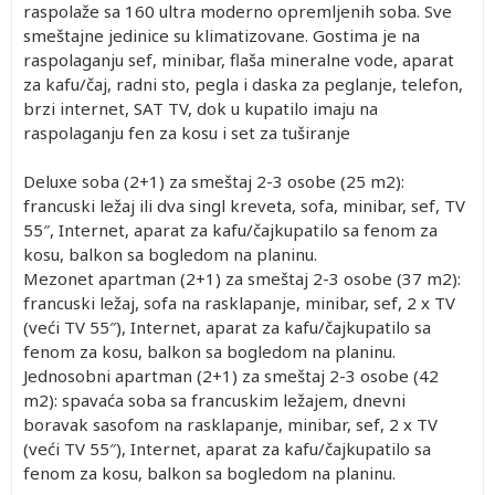
raspolaže sa 160 ultra moderno opremljenih soba. Sve
smeštajne jedinice su klimatizovane. Gostima je na
raspolaganju sef, minibar, flaša mineralne vode, aparat
za kafu/čaj, radni sto, pegla i daska za peglanje, telefon,
brzi internet, SAT TV, dok u kupatilo imaju na
raspolaganju fen za kosu i set za tuširanje
Deluxe soba (2+1) za smeštaj 2-3 osobe (25 m2):
francuski ležaj ili dva singl kreveta, sofa, minibar, sef, TV
55″, Internet, aparat za kafu/čajkupatilo sa fenom za
kosu, balkon sa bogledom na planinu.
Mezonet apartman (2+1) za smeštaj 2-3 osobe (37 m2):
francuski ležaj, sofa na rasklapanje, minibar, sef, 2 x TV
(veći TV 55″), Internet, aparat za kafu/čajkupatilo sa
fenom za kosu, balkon sa bogledom na planinu.
Jednosobni apartman (2+1) za smeštaj 2-3 osobe (42
m2): spavaća soba sa francuskim ležajem, dnevni
boravak sasofom na rasklapanje, minibar, sef, 2 x TV
(veći TV 55″), Internet, aparat za kafu/čajkupatilo sa
fenom za kosu, balkon sa bogledom na planinu.