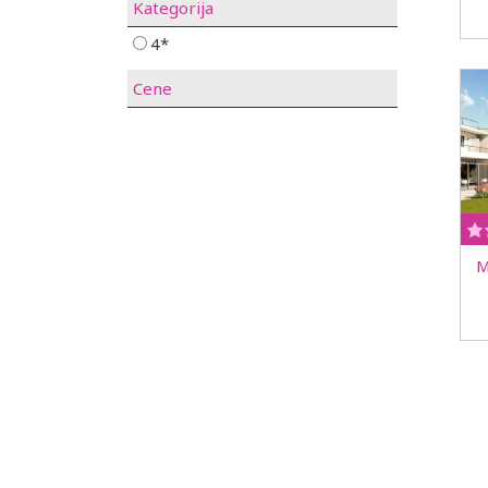
Kategorija
4*
Cene
M