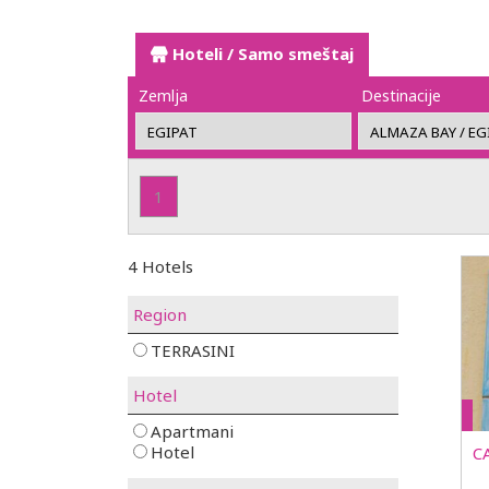
Hoteli / Samo smeštaj
Zemlja
Destinacije
1
4 Hotels
Region
TERRASINI
Hotel
Apartmani
Hotel
C