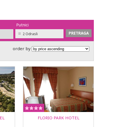
Putnici
2 Odrasli
order by
EL
FLORIO PARK HOTEL