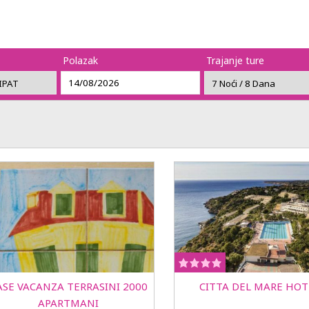
Polazak
Trajanje ture
ASE VACANZA TERRASINI 2000
CITTA DEL MARE HOT
APARTMANI