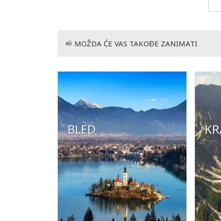
MOŽDA ĆE VAS TAKOĐE ZANIMATI
BLED
KR