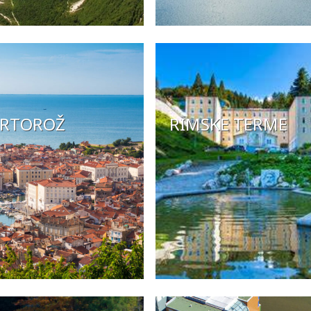
RTOROŽ
RIMSKE TERME