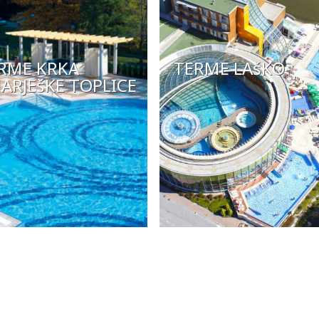
RME KRKA
TERME LAšKO
ARJEšKE TOPLICE