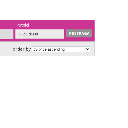
Putnici
2 Odrasli
order by