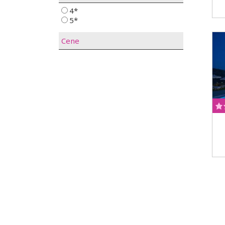
4*
5*
Cene