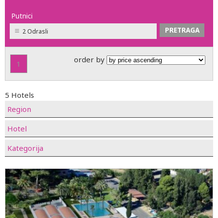
Putnici
2 Odrasli
order by
1
5 Hotels
Region
Hotel
Kategorija