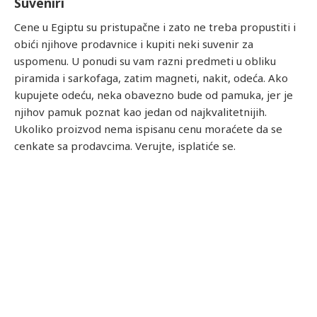
Suveniri
Cene u Egiptu su pristupačne i zato ne treba propustiti i
obići njihove prodavnice i kupiti neki suvenir za
uspomenu. U ponudi su vam razni predmeti u obliku
piramida i sarkofaga, zatim magneti, nakit, odeća. Ako
kupujete odeću, neka obavezno bude od pamuka, jer je
njihov pamuk poznat kao jedan od najkvalitetnijih.
Ukoliko proizvod nema ispisanu cenu moraćete da se
cenkate sa prodavcima. Verujte, isplatiće se.