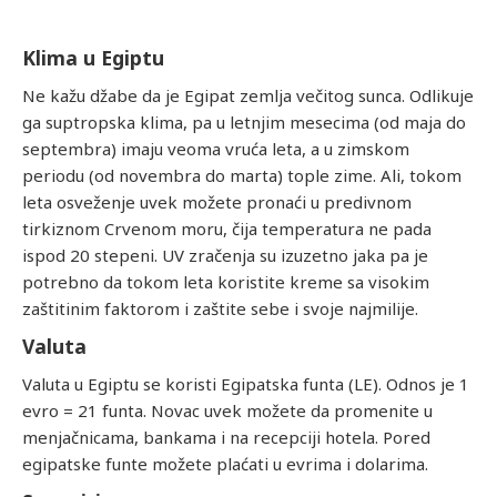
Klima u Egiptu
Ne kažu džabe da je Egipat zemlja večitog sunca. Odlikuje
ga suptropska klima, pa u letnjim mesecima (od maja do
septembra) imaju veoma vruća leta, a u zimskom
periodu (od novembra do marta) tople zime. Ali, tokom
leta osveženje uvek možete pronaći u predivnom
tirkiznom Crvenom moru, čija temperatura ne pada
ispod 20 stepeni. UV zračenja su izuzetno jaka pa je
potrebno da tokom leta koristite kreme sa visokim
zaštitinim faktorom i zaštite sebe i svoje najmilije.
Valuta
Valuta u Egiptu se koristi Egipatska funta (LE). Odnos je 1
evro = 21 funta. Novac uvek možete da promenite u
menjačnicama, bankama i na recepciji hotela. Pored
egipatske funte možete plaćati u evrima i dolarima.