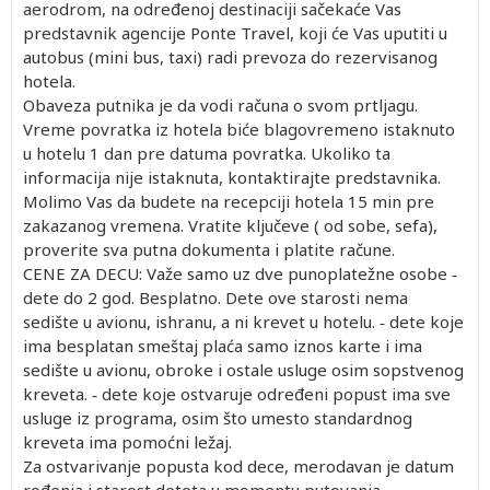
aerodrom, na određenoj destinaciji sačekaće Vas
predstavnik agencije Ponte Travel, koji će Vas uputiti u
autobus (mini bus, taxi) radi prevoza do rezervisanog
hotela.
Obaveza putnika je da vodi računa o svom prtljagu.
Vreme povratka iz hotela biće blagovremeno istaknuto
u hotelu 1 dan pre datuma povratka. Ukoliko ta
informacija nije istaknuta, kontaktirajte predstavnika.
Molimo Vas da budete na recepciji hotela 15 min pre
zakazanog vremena. Vratite ključeve ( od sobe, sefa),
proverite sva putna dokumenta i platite račune.
CENE ZA DECU: Važe samo uz dve punoplatežne osobe ‐
dete do 2 god. Besplatno. Dete ove starosti nema
sedište u avionu, ishranu, a ni krevet u hotelu. ‐ dete koje
ima besplatan smeštaj plaća samo iznos karte i ima
sedište u avionu, obroke i ostale usluge osim sopstvenog
kreveta. ‐ dete koje ostvaruje određeni popust ima sve
usluge iz programa, osim što umesto standardnog
kreveta ima pomoćni ležaj.
Za ostvarivanje popusta kod dece, merodavan je datum