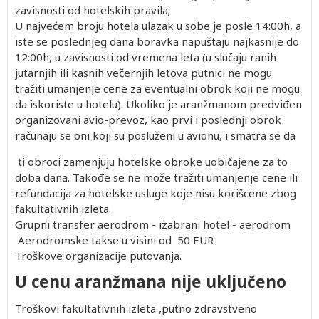
zavisnosti od hotelskih pravila;
U najvećem broju hotela ulazak u sobe je posle 14:00h, a
iste se poslednjeg dana boravka napuštaju najkasnije do
12:00h, u zavisnosti od vremena leta (u slučaju ranih
jutarnjih ili kasnih večernjih letova putnici ne mogu
tražiti umanjenje cene za eventualni obrok koji ne mogu
da iskoriste u hotelu). Ukoliko je aranžmanom predviđen
organizovani avio-prevoz, kao prvi i poslednji obrok
računaju se oni koji su posluženi u avionu, i smatra se da
ti obroci zamenjuju hotelske obroke uobičajene za to
doba dana. Takođe se ne može tražiti umanjenje cene ili
refundacija za hotelske usluge koje nisu korišcene zbog
fakultativnih izleta.
Grupni transfer aerodrom - izabrani hotel - aerodrom
Aerodromske takse u visini od 50 EUR
Troškove organizacije putovanja.
U cenu aranžmana nije uključeno
Troškovi fakultativnih izleta ,putno zdravstveno