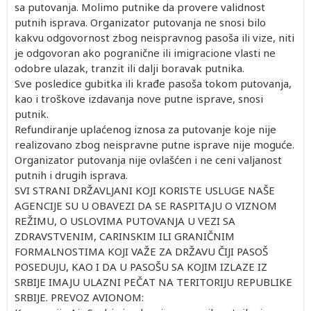
sa putovanja. Molimo putnike da provere validnost
putnih isprava. Organizator putovanja ne snosi bilo
kakvu odgovornost zbog neispravnog pasoša ili vize, niti
je odgovoran ako pogranične ili imigracione vlasti ne
odobre ulazak, tranzit ili dalji boravak putnika.
Sve posledice gubitka ili krađe pasoša tokom putovanja,
kao i troškove izdavanja nove putne isprave, snosi
putnik.
Refundiranje uplaćenog iznosa za putovanje koje nije
realizovano zbog neispravne putne isprave nije moguće.
Organizator putovanja nije ovlašćen i ne ceni valjanost
putnih i drugih isprava.
SVI STRANI DRŽAVLJANI KOJI KORISTE USLUGE NAŠE
AGENCIJE SU U OBAVEZI DA SE RASPITAJU O VIZNOM
REŽIMU, O USLOVIMA PUTOVANJA U VEZI SA
ZDRAVSTVENIM, CARINSKIM ILI GRANIČNIM
FORMALNOSTIMA KOJI VAŽE ZA DRŽAVU ČIJI PASOŠ
POSEDUJU, KAO I DA U PASOŠU SA KOJIM IZLAZE IZ
SRBIJE IMAJU ULAZNI PEČAT NA TERITORIJU REPUBLIKE
SRBIJE. PREVOZ AVIONOM: