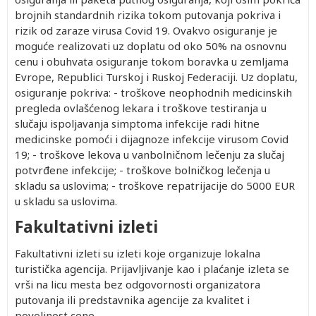
brojnih standardnih rizika tokom putovanja pokriva i
rizik od zaraze virusa Covid 19. Ovakvo osiguranje je
moguće realizovati uz doplatu od oko 50% na osnovnu
cenu i obuhvata osiguranje tokom boravka u zemljama
Evrope, Republici Turskoj i Ruskoj Federaciji. Uz doplatu,
osiguranje pokriva: - troškove neophodnih medicinskih
pregleda ovlašćenog lekara i troškove testiranja u
slučaju ispoljavanja simptoma infekcije radi hitne
medicinske pomoći i dijagnoze infekcije virusom Covid
19; - troškove lekova u vanbolničnom lečenju za slučaj
potvrđene infekcije; - troškove bolničkog lečenja u
skladu sa uslovima; - troškove repatrijacije do 5000 EUR
u skladu sa uslovima.
Fakultativni izleti
Fakultativni izleti su izleti koje organizuje lokalna
turistička agencija. Prijavljivanje kao i plaćanje izleta se
vrši na licu mesta bez odgovornosti organizatora
putovanja ili predstavnika agencije za kvalitet i
povoljnost cene.