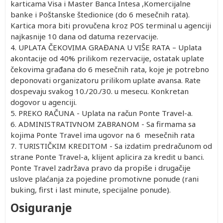
karticama Visa i Master Banca Intesa ,Komercijalne
banke i Poštanske štedionice (do 6 mesečnih rata).
Kartica mora biti provučena kroz POS terminal u agenciji
najkasnije 10 dana od datuma rezervacije.
4. UPLATA ČEKOVIMA GRAĐANA U VIŠE RATA – Uplata
akontacije od 40% prilikom rezervacije, ostatak uplate
čekovima građana do 6 mesečnih rata, koje je potrebno
deponovati organizatoru prilikom uplate avansa. Rate
dospevaju svakog 10./20./30. u mesecu. Konkretan
dogovor u agenciji.
5. PREKO RAČUNA - Uplata na račun Ponte Travel-a.
6. ADMINISTRATIVNOM ZABRANOM - Sa firmama sa
kojima Ponte Travel ima ugovor na 6 mesečnih rata
7. TURISTIČKIM KREDITOM - Sa izdatim predračunom od
strane Ponte Travel-a, klijent aplicira za kredit u banci.
Ponte Travel zadržava pravo da propiše i drugačije
uslove plaćanja za pojedine promotivne ponude (rani
buking, first i last minute, specijalne ponude).
Osiguranje