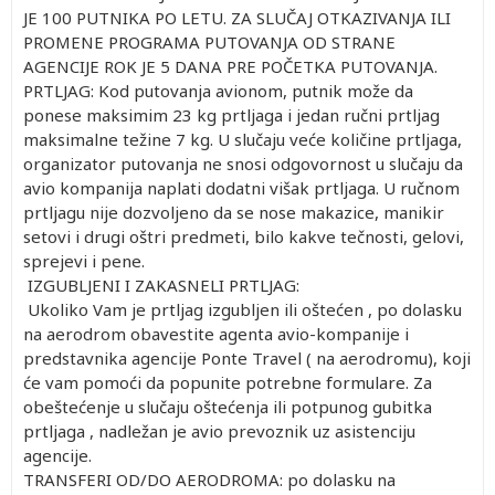
JE 100 PUTNIKA PO LETU. ZA SLUČAJ OTKAZIVANJA ILI
PROMENE PROGRAMA PUTOVANJA OD STRANE
AGENCIJE ROK JE 5 DANA PRE POČETKA PUTOVANJA.
PRTLJAG: Kod putovanja avionom, putnik može da
ponese maksimim 23 kg prtljaga i jedan ručni prtljag
maksimalne težine 7 kg. U slučaju veće količine prtljaga,
organizator putovanja ne snosi odgovornost u slučaju da
avio kompanija naplati dodatni višak prtljaga. U ručnom
prtljagu nije dozvoljeno da se nose makazice, manikir
setovi i drugi oštri predmeti, bilo kakve tečnosti, gelovi,
sprejevi i pene.
IZGUBLJENI I ZAKASNELI PRTLJAG:
Ukoliko Vam je prtljag izgubljen ili oštećen , po dolasku
na aerodrom obavestite agenta avio-kompanije i
predstavnika agencije Ponte Travel ( na aerodromu), koji
će vam pomoći da popunite potrebne formulare. Za
obeštećenje u slučaju oštećenja ili potpunog gubitka
prtljaga , nadležan je avio prevoznik uz asistenciju
agencije.
TRANSFERI OD/DO AERODROMA: po dolasku na