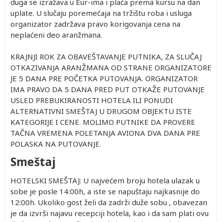
duga se izražava u Eur-ima i plaća prema kursu na dan
uplate. U slučaju poremećaja na tržištu roba i usluga
organizator zadržava pravo korigovanja cena na
neplaćeni deo aranžmana.
KRAJNJI ROK ZA OBAVEŠTAVANJE PUTNIKA, ZA SLUČAJ
OTKAZIVANJA ARANŽMANA OD STRANE ORGANIZATORE
JE 5 DANA PRE POČETKA PUTOVANJA. ORGANIZATOR
IMA PRAVO DA 5 DANA PRED PUT OTKAŽE PUTOVANJE
USLED PREBUKIRANOSTI HOTELA ILI PONUDI
ALTERNATIVNI SMEŠTAJ U DRUGOM OBJEKTU ISTE
KATEGORIJE I CENE. MOLIMO PUTNIKE DA PROVERE
TAČNA VREMENA POLETANJA AVIONA DVA DANA PRE
POLASKA NA PUTOVANJE.
Smeštaj
HOTELSKI SMEŠTAJ: U najvećem broju hotela ulazak u
sobe je posle 14:00h, a iste se napuštaju najkasnije do
12:00h. Ukoliko gost želi da zadrži duže sobu , obavezan
je da izvrši najavu recepciji hotela, kao i da sam plati ovu