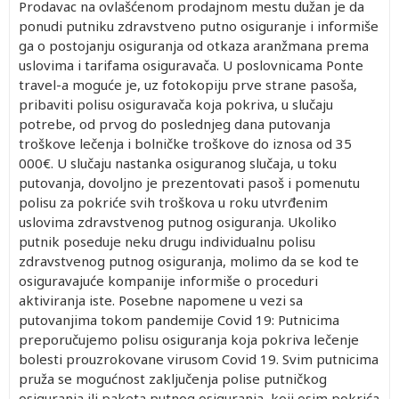
Prodavac na ovlašćenom prodajnom mestu dužan je da
ponudi putniku zdravstveno putno osiguranje i informiše
ga o postojanju osiguranja od otkaza aranžmana prema
uslovima i tarifama osiguravača. U poslovnicama Ponte
travel-a moguće je, uz fotokopiju prve strane pasoša,
pribaviti polisu osiguravača koja pokriva, u slučaju
potrebe, od prvog do poslednjeg dana putovanja
troškove lečenja i bolničke troškove do iznosa od 35
000€. U slučaju nastanka osiguranog slučaja, u toku
putovanja, dovoljno je prezentovati pasoš i pomenutu
polisu za pokriće svih troškova u roku utvrđenim
uslovima zdravstvenog putnog osiguranja. Ukoliko
putnik poseduje neku drugu individualnu polisu
zdravstvenog putnog osiguranja, molimo da se kod te
osiguravajuće kompanije informiše o proceduri
aktiviranja iste. Posebne napomene u vezi sa
putovanjima tokom pandemije Covid 19: Putnicima
preporučujemo polisu osiguranja koja pokriva lečenje
bolesti prouzrokovane virusom Covid 19. Svim putnicima
pruža se mogućnost zaključenja polise putničkog
osiguranja ili paketa putnog osiguranja, koji osim pokrića