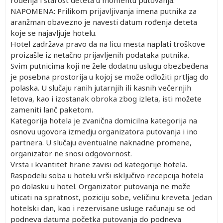
rođenja i starost deteta u momentu putovanja.
NAPOMENA: Prilikom prijavljivanja imena putnika za
aranžman obavezno je navesti datum rođenja deteta
koje se najavljuje hotelu.
Hotel zadržava pravo da na licu mesta naplati troškove
proizašle iz netačno prijavljenih podataka putnika.
Svim putnicima koji ne žele dodatnu uslugu obezbeđena
je posebna prostorija u kojoj se može odložiti prtljag do
polaska. U slučaju ranih jutarnjih ili kasnih večernjih
letova, kao i izostanak obroka zbog izleta, isti možete
zameniti lanč paketom.
Kategorija hotela je zvanična domicilna kategorija na
osnovu ugovora izmedju organizatora putovanja i ino
partnera. U slučaju eventualne naknadne promene,
organizator ne snosi odgovornost.
Vrsta i kvantitet hrane zavisi od kategorije hotela.
Raspodelu soba u hotelu vrši isključivo recepcija hotela
po dolasku u hotel. Organizator putovanja ne može
uticati na spratnost, poziciju sobe, veličinu kreveta. Jedan
hotelski dan, kao i rezervisane usluge računaju se od
podneva datuma početka putovanja do podneva