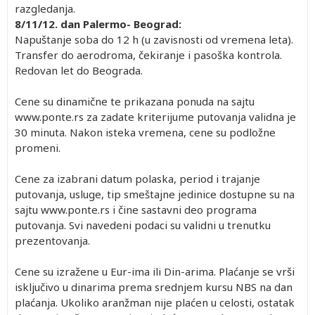
razgledanja.
8/11/12. dan Palermo- Beograd:
Napuštanje soba do 12 h (u zavisnosti od vremena leta).
Transfer do aerodroma, čekiranje i pasoška kontrola.
Redovan let do Beograda.
Cene su dinamične te prikazana ponuda na sajtu
www.ponte.rs za zadate kriterijume putovanja validna je
30 minuta. Nakon isteka vremena, cene su podložne
promeni.
Cene za izabrani datum polaska, period i trajanje
putovanja, usluge, tip smeštajne jedinice dostupne su na
sajtu www.ponte.rs i čine sastavni deo programa
putovanja. Svi navedeni podaci su validni u trenutku
prezentovanja.
Cene su izražene u Eur-ima ili Din-arima. Plaćanje se vrši
isključivo u dinarima prema srednjem kursu NBS na dan
plaćanja. Ukoliko aranžman nije plaćen u celosti, ostatak