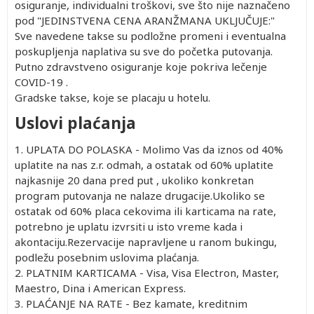
osiguranje, individualni troškovi, sve što nije naznačeno
pod "JEDINSTVENA CENA ARANŽMANA UKLJUČUJE:"
Sve navedene takse su podložne promeni i eventualna
poskupljenja naplativa su sve do početka putovanja.
Putno zdravstveno osiguranje koje pokriva lečenje
COVID-19 .
Gradske takse, koje se placaju u hotelu.
Uslovi plaćanja
1. UPLATA DO POLASKA - Molimo Vas da iznos od 40%
uplatite na nas z.r. odmah, a ostatak od 60% uplatite
najkasnije 20 dana pred put , ukoliko konkretan
program putovanja ne nalaze drugacije.Ukoliko se
ostatak od 60% placa cekovima ili karticama na rate,
potrebno je uplatu izvrsiti u isto vreme kada i
akontaciju.Rezervacije napravljene u ranom bukingu,
podležu posebnim uslovima plaćanja.
2. PLATNIM KARTICAMA - Visa, Visa Electron, Master,
Maestro, Dina i American Express.
3. PLAĆANJE NA RATE - Bez kamate, kreditnim