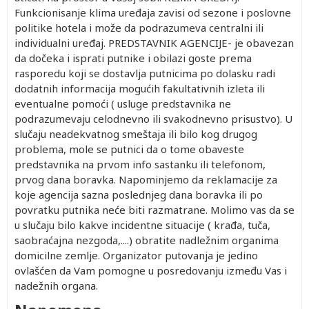
Funkcionisanje klima uređaja zavisi od sezone i poslovne
politike hotela i može da podrazumeva centralni ili
individualni uređaj. PREDSTAVNIK AGENCIJE- je obavezan
da dočeka i isprati putnike i obilazi goste prema
rasporedu koji se dostavlja putnicima po dolasku radi
dodatnih informacija mogućih fakultativnih izleta ili
eventualne pomoći ( usluge predstavnika ne
podrazumevaju celodnevno ili svakodnevno prisustvo). U
slučaju neadekvatnog smeštaja ili bilo kog drugog
problema, mole se putnici da o tome obaveste
predstavnika na prvom info sastanku ili telefonom,
prvog dana boravka. Napominjemo da reklamacije za
koje agencija sazna poslednjeg dana boravka ili po
povratku putnika neće biti razmatrane. Molimo vas da se
u slučaju bilo kakve incidentne situacije ( krađa, tuča,
saobraćajna nezgoda,....) obratite nadležnim organima
domicilne zemlje. Organizator putovanja je jedino
ovlašćen da Vam pomogne u posredovanju između Vas i
nadežnih organa.