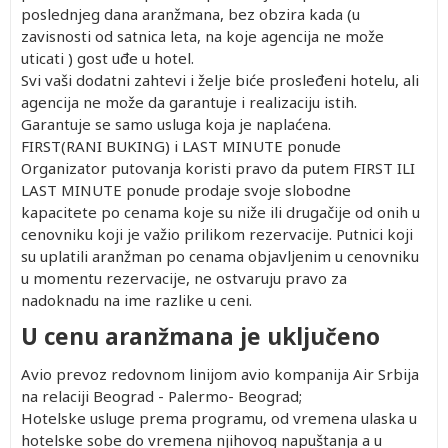
poslednjeg dana aranžmana, bez obzira kada (u
zavisnosti od satnica leta, na koje agencija ne može
uticati ) gost uđe u hotel.
Svi vaši dodatni zahtevi i želje biće prosleđeni hotelu, ali
agencija ne može da garantuje i realizaciju istih.
Garantuje se samo usluga koja je naplaćena.
FIRST(RANI BUKING) i LAST MINUTE ponude
Organizator putovanja koristi pravo da putem FIRST ILI
LAST MINUTE ponude prodaje svoje slobodne
kapacitete po cenama koje su niže ili drugačije od onih u
cenovniku koji je važio prilikom rezervacije. Putnici koji
su uplatili aranžman po cenama objavljenim u cenovniku
u momentu rezervacije, ne ostvaruju pravo za
nadoknadu na ime razlike u ceni.
U cenu aranžmana je uključeno
Avio prevoz redovnom linijom avio kompanija Air Srbija
na relaciji Beograd - Palermo- Beograd;
Hotelske usluge prema programu, od vremena ulaska u
hotelske sobe do vremena njihovog napuštanja a u