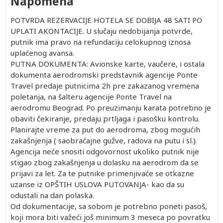
Napomena
POTVRDA REZERVACIJE HOTELA SE DOBIJA 48 SATI PO
UPLATI AKONTACIJE. U slučaju nedobijanja potvrde,
putnik ima pravo na refundaciju celokupnog iznosa
uplaćenog avansa.
PUTNA DOKUMENTA: Avionske karte, vaučere, i ostala
dokumenta aerodromski predstavnik agencije Ponte
Travel predaje putnicima 2h pre zakazanog vremena
poletanja, na šalteru agencije Ponte Travel na
aerodromu Beograd. Po preuzimanju karata potrebno je
obaviti čekiranje, predaju prtljaga i pasošku kontrolu.
Planirajte vreme za put do aerodroma, zbog mogućih
zakašnjenja ( saobraćajne gužve, radova na putu i sl.).
Agencija neće snositi odgovornost ukoliko putnik nije
stigao zbog zakašnjenja u dolasku na aerodrom da se
prijavi za let. Za te putnike primenjivaće se otkazne
uzanse iz OPŠTIH USLOVA PUTOVANJA- kao da su
odustali na dan polaska.
Od dokumentacije, sa sobom je potrebno poneti pasoš,
koji mora biti važeći još minimum 3 meseca po povratku