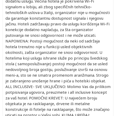
dodatnu uslugu. Većina hotela je pokrivena Wi-Fi
signalom u lobiju, ali zbog specifičnih tehničko-
tehnoloških uslova u Italiji, organizator nije u mogućnosti
da garantuje konstantnu dostupnost signala i njegovu
jačinu. Hoteli zadržavaju pravo da uslugu korišćenja Wi-Fi
konekcije dodatno naplaćuju, za šta organizator
putovanja ne snosi odgovornost i ne može uticati.
NAPOMENA: Postoji mogućnost da neki od sadržaja
hotela trenutno nije u funkciji usled objektivnih
okolnosti, zašta organizator ne snosi odgovornost. U
hotelima koji uslugu ishrane služe po principu švedskog
stola ( samoposluživanje) postoji mogućnost da se usled
nedovoljnog broja gostiju, posluživanje izvrši na osnovu
meni-a, sto se ne smatra promenom aranžmana. Strogo
je zabranjeno unošenje hrane i pića u hotelski objekat.
ALL INCLUSIVE- SVE UKLJUČENO: Molimo Vas da prilikom
potpisivanja ugovora, preuzmete i all inclusive koncept
za vaš hotel. POMOĆNI KREVET: U najvećem broju
objekata je na rasklapanje, drvene ili metalne
konstrukcije ili fotelje na rasklapanje, što može značajno
uticati na prostor u Vašoj sobi. KLIMA UREĐAJ: