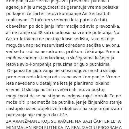
Kompanija Air Serbia je glavni prevoznik putnika i
agencija nije u mogućnosti da garantuje vreme polaska
po kojem će čarter letovi kompanije Air Serbia biti
realizovani. O tačnom vremenu leta putnik će biti
obavešten po dobijanju informacije od avio prevoznika,
ali ne ranije od 48 sati u odnosu na vreme poletanja. Na
čarter letovima ne postoje klase sedišta, tako da nije
moguće unapred rezervisati određeno sedište u avionu,
već se to radi na aerodromu, prilikom čekiranja. Prema
međunarodnim standardima, u slučejevima kašnjenja
letova avio-kompanija preuzima brigu o putnicima.
Organizator putovanja ne snosi odgovornost u slučaju
promena reda letenja od strane avio kompanije. Vreme
leta navedeno u detaljima leta je planirano lokalno
vreme. U slučaju noćnih i večernjih letova postoji
mogućnost da se ne stigne na odgovarajući obrok. To ne
može biti predmet žalbe putnika, jer je činjenično stanje
nastupilo usled objektivnih okolnosti na koje organizator
putovanja nije mogao da utiče.
ZA ARANŽMANE KOJI SU RAĐENI NA BAZI ČARTER LETA
MINIMALAN BROJ PUTNIKA ZA REALIZACIJU PROGRAMA