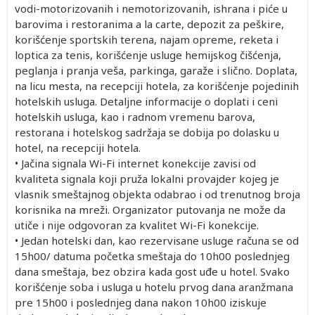
vodi-motorizovanih i nemotorizovanih, ishrana i piće u
barovima i restoranima a la carte, depozit za peškire,
korišćenje sportskih terena, najam opreme, reketa i
loptica za tenis, korišćenje usluge hemijskog čišćenja,
peglanja i pranja veša, parkinga, garaže i slično. Doplata,
na licu mesta, na recepciji hotela, za korišćenje pojedinih
hotelskih usluga. Detaljne informacije o doplati i ceni
hotelskih usluga, kao i radnom vremenu barova,
restorana i hotelskog sadržaja se dobija po dolasku u
hotel, na recepciji hotela.
• Jačina signala Wi-Fi internet konekcije zavisi od
kvaliteta signala koji pruža lokalni provajder kojeg je
vlasnik smeštajnog objekta odabrao i od trenutnog broja
korisnika na mreži. Organizator putovanja ne može da
utiče i nije odgovoran za kvalitet Wi-Fi konekcije.
• Jedan hotelski dan, kao rezervisane usluge računa se od
15h00/ datuma početka smeštaja do 10h00 poslednjeg
dana smeštaja, bez obzira kada gost uđe u hotel. Svako
korišćenje soba i usluga u hotelu prvog dana aranžmana
pre 15h00 i poslednjeg dana nakon 10h00 iziskuje