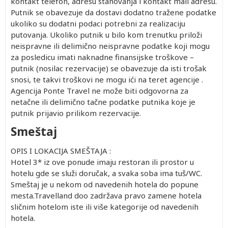
kontakt telefon, adresu stanovanja i kontakt mail adresu.
Putnik se obavezuje da dostavi dodatno tražene podatke
ukoliko su dodatni podaci potrebni za realizaciju
putovanja. Ukoliko putnik u bilo kom trenutku priloži
neispravne ili delimično neispravne podatke koji mogu
za posledicu imati naknadne finansijske troškove –
putnik (nosilac rezervacije) se obavezuje da isti trošak
snosi, te takvi troškovi ne mogu ići na teret agencije .
Agencija Ponte Travel ne može biti odgovorna za
netačne ili delimično tačne podatke putnika koje je
putnik prijavio prilikom rezervacije.
Smeštaj
OPIS I LOKACIJA SMEŠTAJA :
Hotel 3* iz ove ponude imaju restoran ili prostor u
hotelu gde se služi doručak, a svaka soba ima tuš/WC.
Smeštaj je u nekom od navedenih hotela do popune
mesta.Travelland doo zadržava pravo zamene hotela
sličnim hotelom iste ili više kategorije od navedenih
hotela.