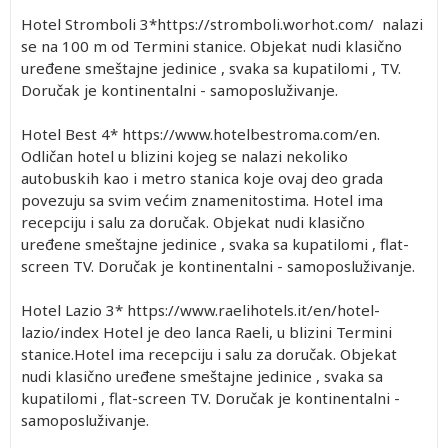
Hotel Stromboli 3*https://stromboli.worhot.com/ nalazi
se na 100 m od Termini stanice. Objekat nudi klasično
uređene smeštajne jedinice , svaka sa kupatilomi , TV.
Doručak je kontinentalni - samoposluživanje.
Hotel Best 4* https://www.hotelbestroma.com/en.
Odličan hotel u blizini kojeg se nalazi nekoliko
autobuskih kao i metro stanica koje ovaj deo grada
povezuju sa svim većim znamenitostima. Hotel ima
recepciju i salu za doručak. Objekat nudi klasično
uređene smeštajne jedinice , svaka sa kupatilomi , flat-
screen TV. Doručak je kontinentalni - samoposluživanje.
Hotel Lazio 3* https://www.raelihotels.it/en/hotel-
lazio/index Hotel je deo lanca Raeli, u blizini Termini
stanice.Hotel ima recepciju i salu za doručak. Objekat
nudi klasično uređene smeštajne jedinice , svaka sa
kupatilomi , flat-screen TV. Doručak je kontinentalni -
samoposluživanje.