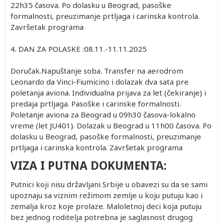
22h35 časova. Po dolasku u Beograd, pasoške
formalnosti, preuzimanje prtljaga i carinska kontrola.
Završetak programa
4. DAN ZA POLASKE :08.11.-11.11.2025
Doručak.Napuštanje soba. Transfer na aerodrom
Leonardo da Vinci-Fiumicino i dolazak dva sata pre
poletanja aviona. Individualna prijava za let (čekiranje) i
predaja prtljaga. Pasoške i carinske formalnosti.
Poletanje aviona za Beograd u 09h30 časova-lokalno
vreme (let JU401). Dolazak u Beograd u 11h00 časova. Po
dolasku u Beograd, pasoške formalnosti, preuzimanje
prtljaga i carinska kontrola. Završetak programa
VIZA I PUTNA DOKUMENTA:
Putnici koji nisu državljani Srbije u obavezi su da se sami
upoznaju sa viznim režimom zemlje u koju putuju kao i
zemalja kroz koje prolaze. Maloletnoj deci koja putuju
bez jednog roditelja potrebna je saglasnost drugog