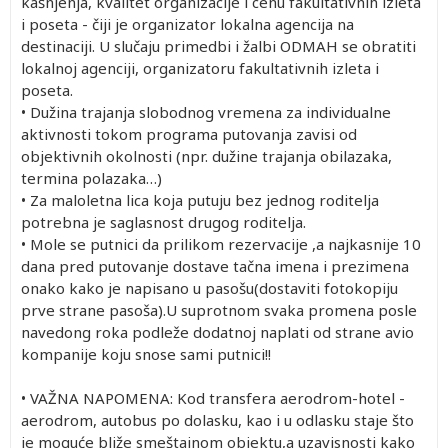
kašnjenja, kvalitet organizacije i cenu fakultativnih izleta
i poseta - čiji je organizator lokalna agencija na
destinaciji. U slučaju primedbi i žalbi ODMAH se obratiti
lokalnoj agenciji, organizatoru fakultativnih izleta i
poseta.
• Dužina trajanja slobodnog vremena za individualne
aktivnosti tokom programa putovanja zavisi od
objektivnih okolnosti (npr. dužine trajanja obilazaka,
termina polazaka…)
• Za maloletna lica koja putuju bez jednog roditelja
potrebna je saglasnost drugog roditelja.
• Mole se putnici da prilikom rezervacije ,a najkasnije 10
dana pred putovanje dostave tačna imena i prezimena
onako kako je napisano u pasošu(dostaviti fotokopiju
prve strane pasoša).U suprotnom svaka promena posle
navedong roka podleže dodatnoj naplati od strane avio
kompanije koju snose sami putnici!!
• VAŽNA NAPOMENA: Kod transfera aerodrom-hotel -
aerodrom, autobus po dolasku, kao i u odlasku staje što
je moguće bliže smeštajnom objektu,a uzavisnosti kako