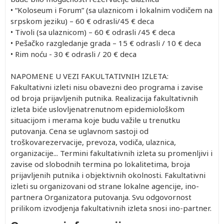
• “Koloseum i Forum” (sa ulaznicom i lokalnim vodičem na
srpskom jeziku) – 60 € odrasli/45 € deca
• Tivoli (sa ulaznicom) – 60 € odrasli /45 € deca
• Pešačko razgledanje grada – 15 € odrasli / 10 € deca
• Rim noću - 30 € odrasli / 20 € deca
NAPOMENE U VEZI FAKULTATIVNIH IZLETA:
Fakultativni izleti nisu obavezni deo programa i zavise
od broja prijavljenih putnika. Realizacija fakultativnih
izleta biće uslovljenatrenutnom epidemiološkom
situacijom i merama koje budu važile u trenutku
putovanja. Cena se uglavnom sastoji od
troškovarezervacije, prevoza, vodiča, ulaznica,
organizacije... Termini fakultativnih izleta su promenljivi i
zavise od slobodnih termina po lokalitetima, broja
prijavljenih putnika i objektivnih okolnosti. Fakultativni
izleti su organizovani od strane lokalne agencije, ino-
partnera Organizatora putovanja. Svu odgovornost
prilikom izvodjenja fakultativnih izleta snosi ino-partner.