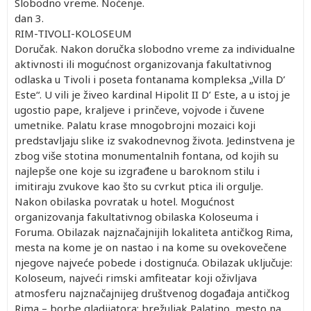
Slobodno vreme. Noćenje.
dan 3.
RIM-TIVOLI-KOLOSEUM
Doručak. Nakon doručka slobodno vreme za individualne
aktivnosti ili mogućnost organizovanja fakultativnog
odlaska u Tivoli i poseta fontanama kompleksa „Villa D’
Este“. U vili je živeo kardinal Hipolit II D’ Este, a u istoj je
ugostio pape, kraljeve i prinčeve, vojvode i čuvene
umetnike. Palatu krase mnogobrojni mozaici koji
predstavljaju slike iz svakodnevnog života. Jedinstvena je
zbog više stotina monumentalnih fontana, od kojih su
najlepše one koje su izgrađene u baroknom stilu i
imitiraju zvukove kao što su cvrkut ptica ili orgulje.
Nakon obilaska povratak u hotel. Mogućnost
organizovanja fakultativnog obilaska Koloseuma i
Foruma. Obilazak najznačajnijih lokaliteta antičkog Rima,
mesta na kome je on nastao i na kome su ovekovečene
njegove najveće pobede i dostignuća. Obilazak uključuje:
Koloseum, najveći rimski amfiteatar koji oživljava
atmosferu najznačajnijeg društvenog događaja antičkog
Rima – borbe gladijatora; brežuljak Palatino, mesto na