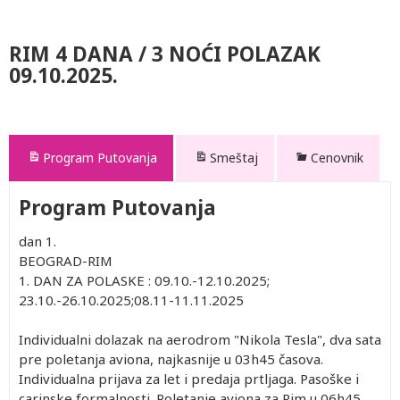
RIM 4 DANA / 3 NOĆI POLAZAK
09.10.2025.
Program Putovanja
Smeštaj
Cenovnik
Program Putovanja
dan 1.
BEOGRAD-RIM
1. DAN ZA POLASKE : 09.10.-12.10.2025;
23.10.-26.10.2025;08.11-11.11.2025
Individualni dolazak na aerodrom "Nikola Tesla", dva sata
pre poletanja aviona, najkasnije u 03h45 časova.
Individualna prijava za let i predaja prtljaga. Pasoške i
carinske formalnosti. Poletanje aviona za Rim u 06h45