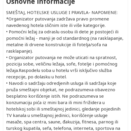
Osnovne informacije
SMEŠTAJ, HOTELSKE USLUGE I PRAVILA- NAPOMENE:
*Organizator putovanja zadržava pravo promene
navedenog hotela sličnim iste ili više kategorije.
• Pomoćni ležaj za odraslu osobu ili dete je postojeći ili
pomoćni ležaj - manji je od standardnog (na rasklapanje,
metalne ili drvene konstrukcije ili fotelja/sofa na
rasklapanje).
• Organizator putovanja ne može uticati na spratnost,
poziciju sobe, veličinu ležaja, sofe, fotelje i pomoćnog
ležaja.Raspodelu soba u hotelu vrši isključivo služba
recepcije, po dolasku u hotel.
• Navodi o sadržaju odredjenih usluga ili sadržaja koje
pruža smeštajni objekat, ne podrazumeva obavezno
besplatno korišćenje istih. Ne podrazumeva se
konzumaciju pića iz mini bara ili mini frižidera u
hotelskoj sobi ili smeštajnoj jedinici, gledanje pojedinih
TV kanala u smeštajnoj jedinici, korišćenje usluge
masaže, spa centra, saune, đakuzija, fitnesa, parnog ili
turskog kupatila, sefa, telefona, interneta, sportova na