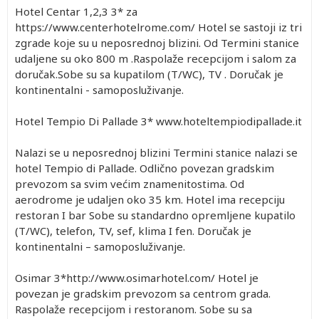
Hotel Centar 1,2,3 3* za
https://www.centerhotelrome.com/ Hotel se sastoji iz tri
zgrade koje su u neposrednoj blizini. Od Termini stanice
udaljene su oko 800 m .Raspolaže recepcijom i salom za
doručak.Sobe su sa kupatilom (T/WC), TV . Doručak je
kontinentalni - samoposluživanje.
Hotel Tempio Di Pallade 3* www.hoteltempiodipallade.it
Nalazi se u neposrednoj blizini Termini stanice nalazi se
hotel Tempio di Pallade. Odlično povezan gradskim
prevozom sa svim većim znamenitostima. Od
aerodrome je udaljen oko 35 km. Hotel ima recepciju
restoran I bar Sobe su standardno opremljene kupatilo
(T/WC), telefon, TV, sef, klima I fen. Doručak je
kontinentalni – samoposluživanje.
Osimar 3*http://www.osimarhotel.com/ Hotel je
povezan je gradskim prevozom sa centrom grada.
Raspolaže recepcijom i restoranom. Sobe su sa