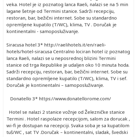
veka. Hotel je iz poznatog lanca Raeli, nalazi se na 5 min
lagane šetnje od Termini stanice. Sadrži recepciju,
restoran, bar, bežični internet. Sobe su standardno
opremljene kupatilo (T/WC), klima, TV . Doručak je
kontinentalni - samoposluživanje.
Siracusa hotel 3* http://raelihotels.it/en/raeli-
hotels/hotel-siracusa Centralno lociran hotel iz poznatog
lanca Raeli, nalazi se u neposrednoj blizini Termini
stanice od trga Republike je udaljen oko 10 minuta hoda.
Sadrži recepciju, restoran, bar, bežični internet. Sobe su
standardno opremljene kupatilo (T/WC), klima, TV i sef.
Doručak je kontinentalni – samoposluživanje.
Donatello 3* https://www.donatellorome.com/
Hotel se nalazi 2 stanice vožnje od Železničke stanice
Termini . Hotel raspolaze recepcijom, salom za dorucak ,
wi-fi je dostupan na recepciji. Svaka soba je sa kupatilom
tuš/WC , sat TV .Doručak – kontinentalni, sladak, švedski