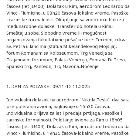
časova (let JU400). Dolazak u Rim, aerodrom Leonardo da
Vincci-Fiumicino, u 08h20 časova-lokalno vreme. Pasoške
i carinske formalnosti. Okupljanje sa vodičem u holu za
međunarodne dolaske. Transfer do hotela u Rimu.
Smeštaj u sobe. Slobodno vreme ili mogućnost
organizovanja fakultativne pešačke ture: Termini, crkva
Sv. Petra u lancima (statua Mikelanđelovog Mojsija),
forum Romanum sa Koloseumom, Trg Venecija sa
Trajanovim forumom, Palata Venecija, Fontana Di Trevi,
Španski trg, Panteon, Trg Navona..Noćenje.
1. DAN ZA POLASKE : 09.11-12.11.2025
Individualni dolazak na aerodrom "Nikola Tesla", dva sata
pre poletanja aviona, najkasnije u 15h30 časova.
Individualna prijava za let i predaja prtljaga. Pasoške i
carinske formalnosti. Poletanje aviona za Rim u 18h05
časova (let JU404). Dolazak u Rim, aerodrom Leonardo da
Vincci-Fiumicino, u 19h35 časova-lokalno vreme. Pasoške