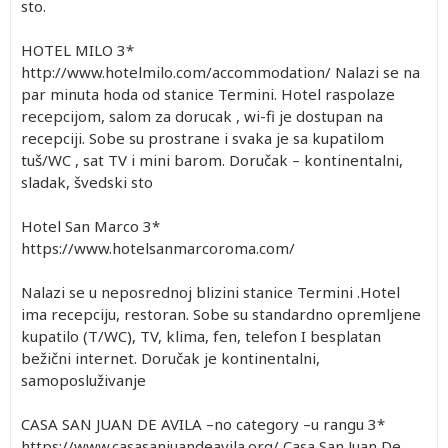
sto.
HOTEL MILO 3*
http://www.hotelmilo.com/accommodation/ Nalazi se na
par minuta hoda od stanice Termini. Hotel raspolaze
recepcijom, salom za dorucak , wi-fi je dostupan na
recepciji. Sobe su prostrane i svaka je sa kupatilom
tuš/WC , sat TV i mini barom. Doručak – kontinentalni,
sladak, švedski sto
Hotel San Marco 3*
https://www.hotelsanmarcoroma.com/
Nalazi se u neposrednoj blizini stanice Termini .Hotel
ima recepciju, restoran. Sobe su standardno opremljene
kupatilo (T/WC), TV, klima, fen, telefon I besplatan
bežični internet. Doručak je kontinentalni,
samoposluživanje
CASA SAN JUAN DE AVILA –no category –u rangu 3*
https://www.casasanjuandeavila.org/ Casa San Juan De