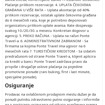
Plaćanje prilikom rezervacije. 4. UPLATA ČEKOVIMA
GRAĐANA U VIŠE RATA – Uplata akontacije od 40%
prilikom rezervacije, ostatak uplate čekovima građana
do 6 mesečnih rata, koje je potrebno deponovati
organizatoru prilikom uplate avansa. Rate dospevaju
svakog 10./20./30. u mesecu. Konkretan dogovor u
agenciji. 5. PREKO RAČUNA - Uplata na račun Ponte
Travel-a. 6. ADMINISTRATIVNOM ZABRANOM - Sa
firmama sa kojima Ponte Travel ima ugovor na 6
mesečnih rata 7. TURISTIČKIM KREDITOM - Sa izdatim
predračunom od strane Ponte Travel-a, klijent aplicira
za kredit u banci. Ponte Travel zadržava pravo da
propiše i drugačije uslove plaćanja za pojedine
promotivne ponude (rani buking, first i last minute,
specijalne ponude).
Osiguranje
Prodavac na ovlašćenom prodajnom mestu dužan je da
ponudi putniku zdravstveno putno osiguranje i informiše
ga o postojanju osiguranja od otkaza aranžmana prema