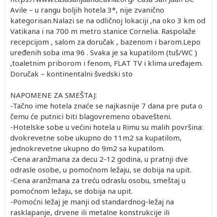
Avile – u rangu boljih hotela 3*, nije zvanično
kategorisan.Nalazi se na odličnoj lokaciji ,na oko 3 km od
Vatikana i na 700 m metro stanice Cornelia. Raspolaže
recepcijom , salom za doručak , bazenom i barom.Lepo
uređenih soba ima 96 . Svaka je sa kupatilom (tuš/WC )
,toaletnim priborom i fenom, FLAT TV i klima uređajem.
Doručak – kontinentalni švedski sto
NAPOMENE ZA SMEŠTAJ:
-Tačno ime hotela znaće se najkasnije 7 dana pre puta o
čemu će putnici biti blagovremeno obavešteni.
-Hotelske sobe u većini hotela u Rimu su malih površina:
dvokrevetne sobe ukupno do 11m2 sa kupatilom,
jednokrevetne ukupno do 9m2 sa kupatilom.
-Cena aranžmana za decu 2-12 godina, u pratnji dve
odrasle osobe, u pomoćnom ležaju, se dobija na upit.
-Cena aranžmana za treću odraslu osobu, smeštaj u
pomoćnom ležaju, se dobija na upit.
-Pomoćni ležaj je manji od standardnog-ležaj na
rasklapanje, drvene ili metalne konstrukcije ili