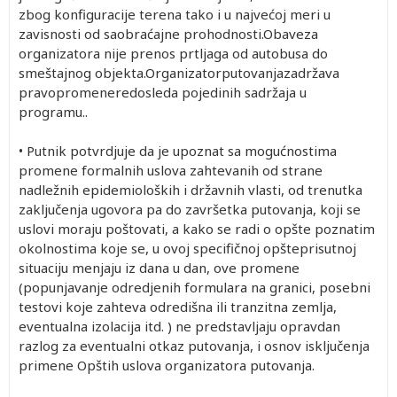
zbog konfiguracije terena tako i u najvećoj meri u
zavisnosti od saobraćajne prohodnosti.Obaveza
organizatora nije prenos prtljaga od autobusa do
smeštajnog objekta.Organizatorputovanjazadržava
pravopromeneredosleda pojedinih sadržaja u
programu..
• Putnik potvrdjuje da je upoznat sa mogućnostima
promene formalnih uslova zahtevanih od strane
nadležnih epidemioloških i državnih vlasti, od trenutka
zaključenja ugovora pa do završetka putovanja, koji se
uslovi moraju poštovati, a kako se radi o opšte poznatim
okolnostima koje se, u ovoj specifičnoj opšteprisutnoj
situaciju menjaju iz dana u dan, ove promene
(popunjavanje odredjenih formulara na granici, posebni
testovi koje zahteva odredišna ili tranzitna zemlja,
eventualna izolacija itd. ) ne predstavljaju opravdan
razlog za eventualni otkaz putovanja, i osnov isključenja
primene Opštih uslova organizatora putovanja.