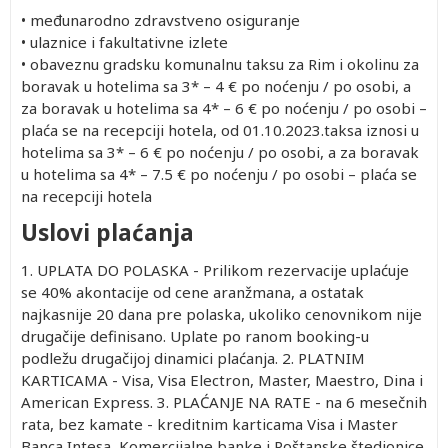
• međunarodno zdravstveno osiguranje
• ulaznice i fakultativne izlete
• obaveznu gradsku komunalnu taksu za Rim i okolinu za
boravak u hotelima sa 3* – 4 € po noćenju / po osobi, a
za boravak u hotelima sa 4* – 6 € po noćenju / po osobi –
plaća se na recepciji hotela, od 01.10.2023.taksa iznosi u
hotelima sa 3* – 6 € po noćenju / po osobi, a za boravak
u hotelima sa 4* – 7.5 € po noćenju / po osobi – plaća se
na recepciji hotela
Uslovi plaćanja
1. UPLATA DO POLASKA - Prilikom rezervacije uplaćuje
se 40% akontacije od cene aranžmana, a ostatak
najkasnije 20 dana pre polaska, ukoliko cenovnikom nije
drugačije definisano. Uplate po ranom booking-u
podležu drugačijoj dinamici plaćanja. 2. PLATNIM
KARTICAMA - Visa, Visa Electron, Master, Maestro, Dina i
American Express. 3. PLAĆANJE NA RATE - na 6 mesečnih
rata, bez kamate - kreditnim karticama Visa i Master
Banca Intesa, Komercijalne banke i Poštanske štedionice.