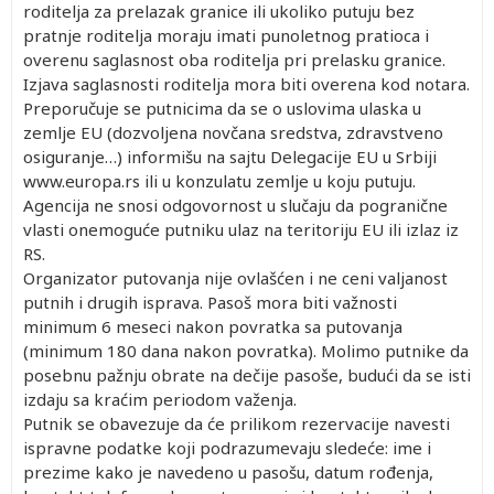
roditelja za prelazak granice ili ukoliko putuju bez
pratnje roditelja moraju imati punoletnog pratioca i
overenu saglasnost oba roditelja pri prelasku granice.
Izjava saglasnosti roditelja mora biti overena kod notara.
Preporučuje se putnicima da se o uslovima ulaska u
zemlje EU (dozvoljena novčana sredstva, zdravstveno
osiguranje…) informišu na sajtu Delegacije EU u Srbiji
www.europa.rs ili u konzulatu zemlje u koju putuju.
Agencija ne snosi odgovornost u slučaju da pogranične
vlasti onemoguće putniku ulaz na teritoriju EU ili izlaz iz
RS.
Organizator putovanja nije ovlašćen i ne ceni valjanost
putnih i drugih isprava. Pasoš mora biti važnosti
minimum 6 meseci nakon povratka sa putovanja
(minimum 180 dana nakon povratka). Molimo putnike da
posebnu pažnju obrate na dečije pasoše, budući da se isti
izdaju sa kraćim periodom važenja.
Putnik se obavezuje da će prilikom rezervacije navesti
ispravne podatke koji podrazumevaju sledeće: ime i
prezime kako je navedeno u pasošu, datum rođenja,