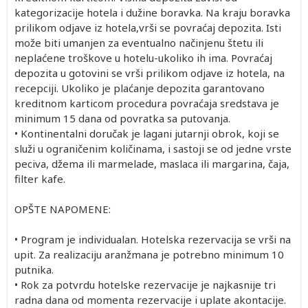
kategorizacije hotela i dužine boravka. Na kraju boravka
prilikom odjave iz hotela,vrši se povraćaj depozita. Isti
može biti umanjen za eventualno načinjenu štetu ili
neplaćene troškove u hotelu-ukoliko ih ima. Povraćaj
depozita u gotovini se vrši prilikom odjave iz hotela, na
recepciji. Ukoliko je plaćanje depozita garantovano
kreditnom karticom procedura povraćaja sredstava je
minimum 15 dana od povratka sa putovanja.
• Kontinentalni doručak je lagani jutarnji obrok, koji se
služi u ograničenim količinama, i sastoji se od jedne vrste
peciva, džema ili marmelade, maslaca ili margarina, čaja,
filter kafe.
OPŠTE NAPOMENE:
• Program je individualan. Hotelska rezervacija se vrši na
upit. Za realizaciju aranžmana je potrebno minimum 10
putnika.
• Rok za potvrdu hotelske rezervacije je najkasnije tri
radna dana od momenta rezervacije i uplate akontacije.