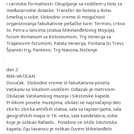
i carinske formalnosti. Okupljanje sa vodičem u holu za
međunarodne dolaske. Transfer do hotela u Rimu.
Smeštaj u sobe. Slobodno vreme ili mogućnost
organizovanja fakultativne pešačke ture: Termini, crkva
Sv. Petra u lancima (statua Mikelanđelovog Mojsija),
forum Romanum sa Koloseumom, Trg Venecija sa
Trajanovim forumom, Palata Venecija, Fontana Di Trevi,
Španski trg, Panteon, Trg Navona..Noćenje.
dan 2.
RIM-VATICAN
Doručak. Slobodno vreme ili fakultativna poseta
Vatikanu sa lokalnim vodičem. Odlazak je metroom.
Obilazak Vatikanskog muzeja i Sikstinske kapele.
Prilikom posete muzejima, obilazi se najznačajniji deo
zbirki: zbirka antičkih statua, sala sa tapiserijama, sala
geografskih mapa iz 16. veka, sala kandelabra, sobe
koje je oslikao Rafaelo... Posebno se ističe Sikstinska
kapela, čiju tavanicu je oslikao čuveni Mikelanđelo