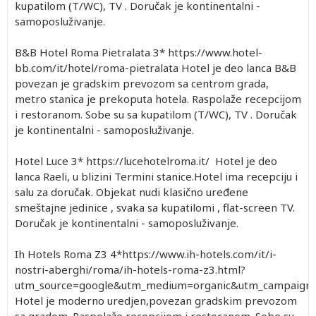
kupatilom (T/WC), TV . Doručak je kontinentalni -
samoposluživanje.
B&B Hotel Roma Pietralata 3* https://www.hotel-
bb.com/it/hotel/roma-pietralata Hotel je deo lanca B&B
povezan je gradskim prevozom sa centrom grada,
metro stanica je prekoputa hotela. Raspolaže recepcijom
i restoranom. Sobe su sa kupatilom (T/WC), TV . Doručak
je kontinentalni - samoposluživanje.
Hotel Luce 3* https://lucehotelroma.it/ Hotel je deo
lanca Raeli, u blizini Termini stanice.Hotel ima recepciju i
salu za doručak. Objekat nudi klasično uređene
smeštajne jedinice , svaka sa kupatilomi , flat-screen TV.
Doručak je kontinentalni - samoposluživanje.
Ih Hotels Roma Z3 4*https://www.ih-hotels.com/it/i-
nostri-aberghi/roma/ih-hotels-roma-z3.html?
utm_source=google&utm_medium=organic&utm_campaig
Hotel je moderno uredjen,povezan gradskim prevozom
sa gradom. Raspolaže recepcijom i restoranom. Sobe su