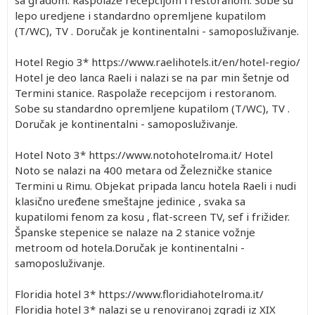
lepo uredjene i standardno opremljene kupatilom
(T/WC), TV . Doručak je kontinentalni - samoposluživanje.
Hotel Regio 3* https://www.raelihotels.it/en/hotel-regio/
Hotel je deo lanca Raeli i nalazi se na par min šetnje od
Termini stanice. Raspolaže recepcijom i restoranom.
Sobe su standardno opremljene kupatilom (T/WC), TV .
Doručak je kontinentalni - samoposluživanje.
Hotel Noto 3* https://www.notohotelroma.it/ Hotel
Noto se nalazi na 400 metara od Železničke stanice
Termini u Rimu. Objekat pripada lancu hotela Raeli i nudi
klasično uređene smeštajne jedinice , svaka sa
kupatilomi fenom za kosu , flat-screen TV, sef i frižider.
Španske stepenice se nalaze na 2 stanice vožnje
metroom od hotela.Doručak je kontinentalni -
samoposluživanje.
Floridia hotel 3* https://www.floridiahotelroma.it/
Floridia hotel 3* nalazi se u renoviranoj zgradi iz XIX