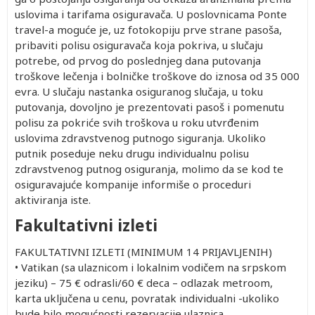
uslovima i tarifama osiguravača. U poslovnicama Ponte
travel-a moguće je, uz fotokopiju prve strane pasoša,
pribaviti polisu osiguravača koja pokriva, u slučaju
potrebe, od prvog do poslednjeg dana putovanja
troškove lečenja i bolničke troškove do iznosa od 35 000
evra. U slučaju nastanka osiguranog slučaja, u toku
putovanja, dovoljno je prezentovati pasoš i pomenutu
polisu za pokriće svih troškova u roku utvrđenim
uslovima zdravstvenog putnogo siguranja. Ukoliko
putnik poseduje neku drugu individualnu polisu
zdravstvenog putnog osiguranja, molimo da se kod te
osiguravajuće kompanije informiše o proceduri
aktiviranja iste.
Fakultativni izleti
FAKULTATIVNI IZLETI (MINIMUM 14 PRIJAVLJENIH)
• Vatikan (sa ulaznicom i lokalnim vodičem na srpskom
jeziku) – 75 € odrasli/60 € deca – odlazak metroom,
karta uključena u cenu, povratak individualni -ukoliko
bude bilo mogućnosti rezervacije ulaznica