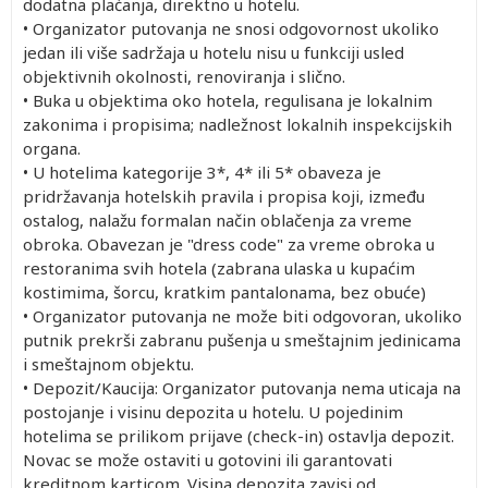
dodatna plaćanja, direktno u hotelu.
• Organizator putovanja ne snosi odgovornost ukoliko
jedan ili više sadržaja u hotelu nisu u funkciji usled
objektivnih okolnosti, renoviranja i slično.
• Buka u objektima oko hotela, regulisana je lokalnim
zakonima i propisima; nadležnost lokalnih inspekcijskih
organa.
• U hotelima kategorije 3*, 4* ili 5* obaveza je
pridržavanja hotelskih pravila i propisa koji, između
ostalog, nalažu formalan način oblačenja za vreme
obroka. Obavezan je "dress code" za vreme obroka u
restoranima svih hotela (zabrana ulaska u kupaćim
kostimima, šorcu, kratkim pantalonama, bez obuće)
• Organizator putovanja ne može biti odgovoran, ukoliko
putnik prekrši zabranu pušenja u smeštajnim jedinicama
i smeštajnom objektu.
• Depozit/Kaucija: Organizator putovanja nema uticaja na
postojanje i visinu depozita u hotelu. U pojedinim
hotelima se prilikom prijave (check-in) ostavlja depozit.
Novac se može ostaviti u gotovini ili garantovati
kreditnom karticom. Visina depozita zavisi od