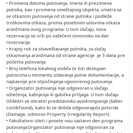
• Promena datuma putovanja, imena ili prezimena
putnika, kao i promena smeštajnog objekta, smatra se
se otkazom putovanja od strane putnika i podleže
troškovima otkaza, prema posebnim uslovima otkaza
aranžmana ovog programa. U tom slučaju, nova
rezervacija se vrši po važećem cenovniku na dan
rezervacije.
• Krajnji rok za obaveštavanje putnika, za slučaj
otkazivanja aranžmana od strane agencije je 5 dana pre
početka putovanja.
• Broj telefona lokalnog vodiča će biti dostupan
putnicima u momentu izdavanja putne dokumentacije, a
najkasnije pre otpočinjanja ugovorenog putovanja.
• Organizator putovanja nije odgovoran u slučaju
oštećenja, kašnjenja ili gubitka prtljaga. U tom slučaju
ODMAH se obratiti predstavniku aviokompanije (šalter
Lost&Found), kako bi se dobila odgovarajuću potvrda
(Damage, odnosno Property Irregularity Report).
• Fakultativni izleti i posete nisu sastavni deo programa
putovanja.Organizator putovanja nije odgovoran za