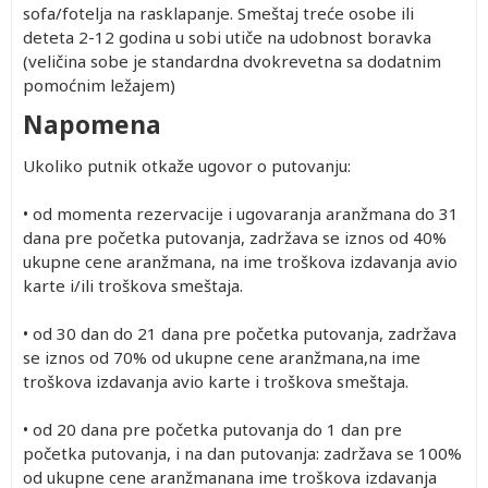
sofa/fotelja na rasklapanje. Smeštaj treće osobe ili
deteta 2-12 godina u sobi utiče na udobnost boravka
(veličina sobe je standardna dvokrevetna sa dodatnim
pomoćnim ležajem)
Napomena
Ukoliko putnik otkaže ugovor o putovanju:
• od momenta rezervacije i ugovaranja aranžmana do 31
dana pre početka putovanja, zadržava se iznos od 40%
ukupne cene aranžmana, na ime troškova izdavanja avio
karte i/ili troškova smeštaja.
• od 30 dan do 21 dana pre početka putovanja, zadržava
se iznos od 70% od ukupne cene aranžmana,na ime
troškova izdavanja avio karte i troškova smeštaja.
• od 20 dana pre početka putovanja do 1 dan pre
početka putovanja, i na dan putovanja: zadržava se 100%
od ukupne cene aranžmanana ime troškova izdavanja