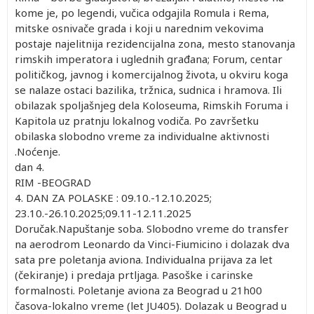
kome je, po legendi, vučica odgajila Romula i Rema,
mitske osnivače grada i koji u narednim vekovima
postaje najelitnija rezidencijalna zona, mesto stanovanja
rimskih imperatora i uglednih građana; Forum, centar
političkog, javnog i komercijalnog života, u okviru koga
se nalaze ostaci bazilika, tržnica, sudnica i hramova. Ili
obilazak spoljašnjeg dela Koloseuma, Rimskih Foruma i
Kapitola uz pratnju lokalnog vodiča. Po završetku
obilaska slobodno vreme za individualne aktivnosti
.Noćenje.
dan 4.
RIM -BEOGRAD
4. DAN ZA POLASKE : 09.10.-12.10.2025;
23.10.-26.10.2025;09.11-12.11.2025
Doručak.Napuštanje soba. Slobodno vreme do transfer
na aerodrom Leonardo da Vinci-Fiumicino i dolazak dva
sata pre poletanja aviona. Individualna prijava za let
(čekiranje) i predaja prtljaga. Pasoške i carinske
formalnosti. Poletanje aviona za Beograd u 21h00
časova-lokalno vreme (let JU405). Dolazak u Beograd u