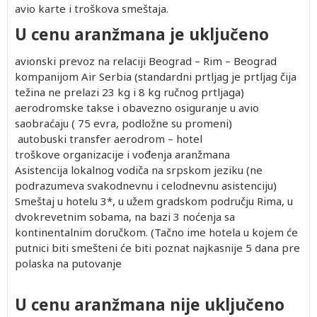
avio karte i troškova smeštaja.
U cenu aranžmana je uključeno
avionski prevoz na relaciji Beograd – Rim – Beograd
kompanijom Air Serbia (standardni prtljag je prtljag čija
težina ne prelazi 23 kg i 8 kg ručnog prtljaga)
aerodromske takse i obavezno osiguranje u avio
saobraćaju ( 75 evra, podložne su promeni)
autobuski transfer aerodrom – hotel
troškove organizacije i vođenja aranžmana
Asistencija lokalnog vodiča na srpskom jeziku (ne
podrazumeva svakodnevnu i celodnevnu asistenciju)
Smeštaj u hotelu 3*, u užem gradskom području Rima, u
dvokrevetnim sobama, na bazi 3 noćenja sa
kontinentalnim doručkom. (Tačno ime hotela u kojem će
putnici biti smešteni će biti poznat najkasnije 5 dana pre
polaska na putovanje
U cenu aranžmana nije uključeno